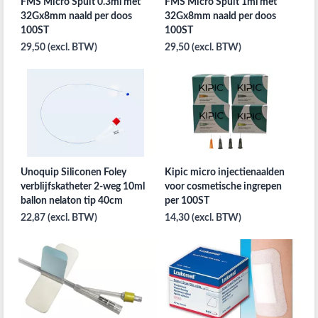
FMS Micro Spuit 0.3ml met
FMS Micro Spuit 1ml met
32Gx8mm naald per doos
32Gx8mm naald per doos
100ST
100ST
29,50 (excl. BTW)
29,50 (excl. BTW)
Unoquip Siliconen Foley
Kipic micro injectienaalden
verblijfskatheter 2-weg 10ml
voor cosmetische ingrepen
ballon nelaton tip 40cm
per 100ST
22,87 (excl. BTW)
14,30 (excl. BTW)