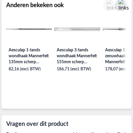
Anderen bekeken ook
Aesculap 1-tands
Aesculap 3-tands
Aesculap 1-tan
wondhaak Mannerfelt
wondhaak Mannerfelt
zenuwhaak
135mm scherp
155mm scherp
Mannerfelt 1
driehoekige greep
driehoekige greep
stomp driehoek
82,16 (excl. BTW)
186,71 (excl. BTW)
178,07 (excl. 
greep
Vragen over dit product