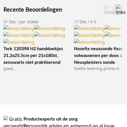
Recente Beoordelingen
31 Dec / Jan Stoker
17 Dec / E V
Tork 120398 H2 handdoekjes
Nosefix neussonde fixatie
21.2x25.5cm per 21x180st.
volwassenen per doos a 1
zenuwarts niet praktiserend
Neuspleisters sonde
goed..
Snelle levering prima in ord
Productexperts uit de zorg
Persoonlijk advies en antwoord op al jouw