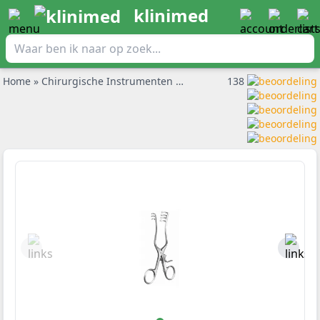
klinimed
Home
»
Chirurgische Instrumenten
»
Wondhaken en wondspreid
138