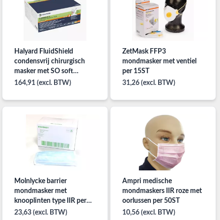
Halyard FluidShield
ZetMask FFP3
condensvrij chirurgisch
mondmasker met ventiel
masker met SO soft
per 15ST
voering met omwikkelbaar
164,91 (excl. BTW)
31,26 (excl. BTW)
vizier 100 stuks oranje
Molnlycke barrier
Ampri medische
mondmasker met
mondmaskers IIR roze met
knooplinten type IIR per
oorlussen per 50ST
50ST
23,63 (excl. BTW)
10,56 (excl. BTW)