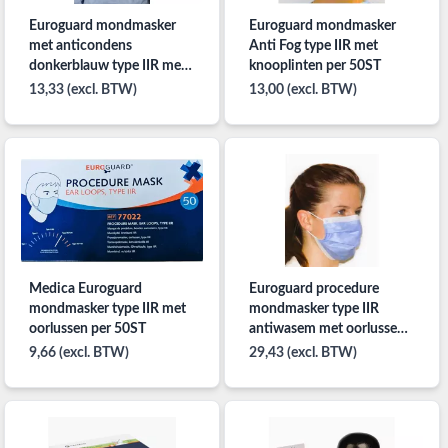
Euroguard mondmasker
Euroguard mondmasker
met anticondens
Anti Fog type IIR met
donkerblauw type IIR met
knooplinten per 50ST
knooplinten per 50ST
13,33 (excl. BTW)
13,00 (excl. BTW)
Medica Euroguard
Euroguard procedure
mondmasker type IIR met
mondmasker type IIR
oorlussen per 50ST
antiwasem met oorlussen
per 50ST
9,66 (excl. BTW)
29,43 (excl. BTW)