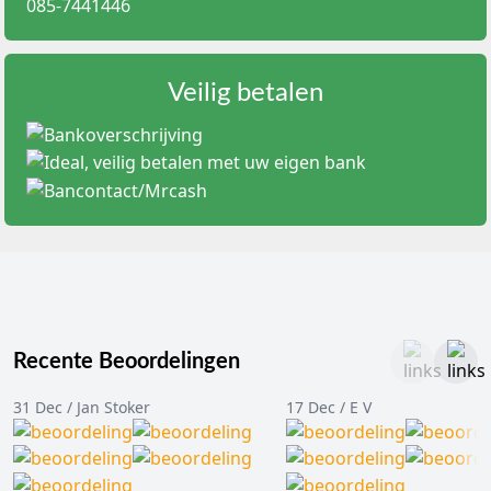
085-7441446
Draagcomfort:
Voorzien van zachte, elastische oorlussen
die niet snijden, wat het draaggemak tijdens een lange
werkdag vergroot.
Hypoallergeen:
Vrij van glasvezel en latex, waardoor de
Veilig betalen
kans op allergische reacties minimaal is.
Professionele uitstraling:
Beschikbaar in de klassieke
medische kleuren zoals blauw, wit en zwart voor een
uniforme uitstraling in de praktijk.
Indicaties en toepassingen
Chirurgische ingrepen:
Gebruik van Type IIR maskers in
de OK om de patiënt te beschermen tegen micro-
organismen van het personeel.
Patiëntcontact:
Standaard bescherming bij consulten in
de huisartsenpraktijk of fysiotherapie.
Tandheelkunde:
Bescherming tegen spatten en nevel
Recente Beoordelingen
tijdens dentale behandelingen.
Isolatieverpleging:
Inzet van FFP2 of FFP3 maskers bij de
31 Dec / Jan Stoker
17 Dec / E V
verzorging van patiënten met infectieziekten die via de
lucht worden overgedragen.
Maten, varianten en filtermogelijkheden