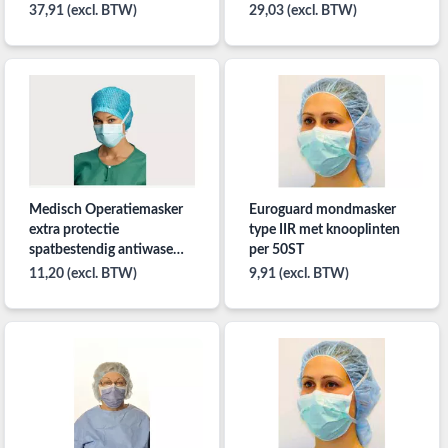
37,91 (excl. BTW)
29,03 (excl. BTW)
Medisch Operatiemasker
Euroguard mondmasker
extra protectie
type IIR met knooplinten
spatbestendig antiwasem
per 50ST
blauw Type IIR ds 50ST
11,20 (excl. BTW)
9,91 (excl. BTW)