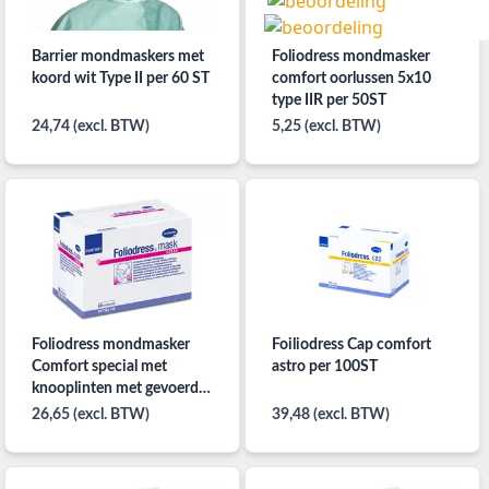
Barrier mondmaskers met
Foliodress mondmasker
koord wit Type II per 60 ST
comfort oorlussen 5x10
type IIR per 50ST
24,74 (excl. BTW)
5,25 (excl. BTW)
Foliodress mondmasker
Foiliodress Cap comfort
Comfort special met
astro per 100ST
knooplinten met gevoerd
neusstuk type II per 50ST
26,65 (excl. BTW)
39,48 (excl. BTW)