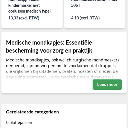
kindermasker met
50ST
oorlussen medisch type IIR
per 50ST
13,33 (excl. BTW)
4,10 (excl. BTW)
Medische mondkapjes: Essentiële
bescherming voor zorg en praktijk
Medische mondkapjes, ook wel chirurgische mondmaskers
genoemd, zijn ontworpen om te voorkomen dat druppels
die vrijkomen bij uitademen, praten, hoesten of niezen de
omgeving besmetten. In de medische wereld maken we
onderscheid tussen verschillende beschermingsklassen.
Lees meer
Het meest gebruikte masker in de zorg is het Type IIR
masker, dat niet alleen een hoge bacteriële filtratie-
efficiëntie (BFE) heeft, maar ook spatbestendig is tegen
vloeistoffen zoals bloed. Voor situaties waarbij bescherming
tegen aerosolen (zeer kleine zwevende deeltjes)
Gerelateerde categorieen
noodzakelijk is, bieden FFP-maskers de juiste uitkomst. Bij
Isolatiejassen
Klinimed selecteren we alleen maskers die bewezen