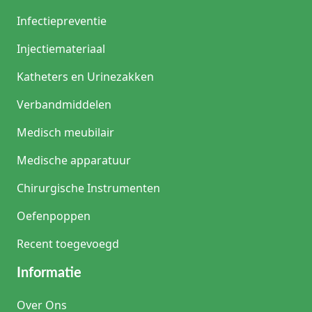
hypoallergeen. Dit voorkomt huidirritatie en allergische
reacties bij zorgverleners die de maskers gedurende de
Infectiepreventie
hele dag moeten dragen.
Advies van productspecialist
Injectiemateriaal
Productexpert uit de zorg:
Een veelgemaakte fout is het
dragen van een mondkapje onder de neus. Hiermee vervalt
Katheters en Urinezakken
de beschermende werking volledig. Mijn tip: kies voor een
masker met een stevige, metalen neusklem in plaats van
Verbandmiddelen
plastic. Dit zorgt voor een veel betere afsluiting, wat ook
voorkomt dat jouw bril beslaat. Voor brildragers adviseren
Medisch meubilair
wij vaak de Type IIR maskers met een extra foam-strip aan
de binnenzijde voor maximaal comfort en zicht.
Medische apparatuur
Chirurgische Instrumenten
Oefenpoppen
Recent toegevoegd
Informatie
Over Ons