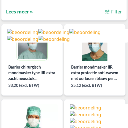
Lees meer »
Filter
Barrier chirurgisch
Barrier mondmasker IIR
mondmasker type IIR extra
extra protectie anti-wasem
zacht neusstuk
met oorlussen blauw per
knooplinten wit per 50ST
50ST
33,20 (excl. BTW)
25,12 (excl. BTW)