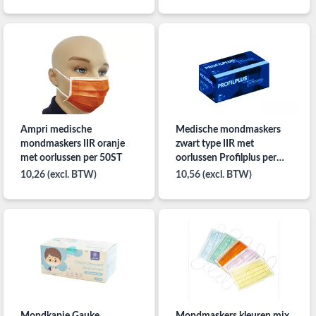
Ampri medische
Medische mondmaskers
mondmaskers IIR oranje
zwart type IIR met
met oorlussen per 50ST
oorlussen Profilplus per
50ST
10,26 (excl. BTW)
10,56 (excl. BTW)
Mondkapje Gauke
Mondmaskers kleuren mix