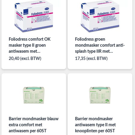
Foliodress comfort OK
Foliodress groen
masker type II groen
mondmasker comfort anti-
antiwasem met
splash type IIR met
knooplinten per 50ST
knooplinten per 40ST
20,40 (excl. BTW)
17,35 (excl. BTW)
Barrier mondmasker blauw
Barrier mondmasker
extra comfort met
antiwasem type II met
antiwasem per 60ST
knooplinten per 60ST