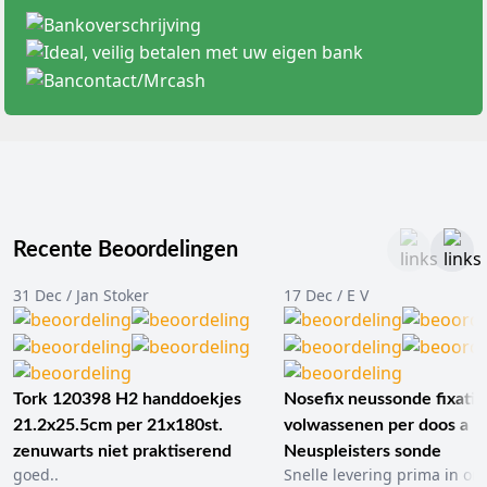
Recente Beoordelingen
31 Dec / Jan Stoker
17 Dec / E V
Tork 120398 H2 handdoekjes
Nosefix neussonde fixatie
21.2x25.5cm per 21x180st.
volwassenen per doos a 1
zenuwarts niet praktiserend
Neuspleisters sonde
goed..
Snelle levering prima in ord