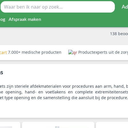
Ad
log
Afspraak maken
138
beoo
7.000+ medische producten
Productexperts uit de zo
ns
ets zijn steriele afdekmaterialen voor procedures aan arm, hand, b
he opening, hand- en voetlakens en complete extremiteitenset
t type opening en de samenstelling die aansluit bij de procedure