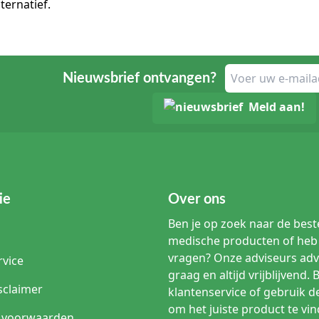
lternatief.
 en voorkom onnodige spanning of plooivorming in het materiaal.
ets in deze categorie zijn disposable artikelen. Volg na de proced
materialen.
Nieuwsbrief ontvangen?
en over extremiteitenlakens
Meld aan!
een extremiteitenlaken en een extremiteitenset?
s een afzonderlijk afdekmateriaal voor een arm, hand, been of voe
ituatie. De exacte inhoud van een set staat op de specifieke prod
iteitenlaken met elastische opening?
e opening kan passend zijn wanneer de vorm, maat en positie van d
uctspecificaties en volg het lokale protocol.
ie
Over ons
 of voetlaken?
Ben je op zoek naar de beste
 waarvoor het laken is bedoeld, de totale afmetingen, de ligging 
medische producten of heb 
ebied.
vragen? Onze adviseurs adv
rvice
graag en altijd vrijblijvend. 
en extremiteitenset?
sclaimer
klantenservice of gebruik d
buisvormig onderdeel dat in sommige extremiteitensets is opgeno
abrikant voor de toepassing binnen de afdekmethode.
om het juiste product te vin
 voorwaarden