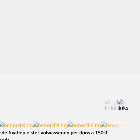
uitvoering.
oet liggen. Een laken voor een hand- of voetprocedure
de patiënt en de toegang tot het werkgebied bepalen
erkgebied.
gde afbakening.
ogde procedurelocatie.
n vooraf aangebrachte opening kan helpen om het
iteit aan te sluiten. Bij sets met een stockinette vormt
r de exacte maat van de opening, de plaats ervan in het
opening voor iedere arm- of beenprocedure passend is.
de fixatiepleister volwassenen per doos a 150st