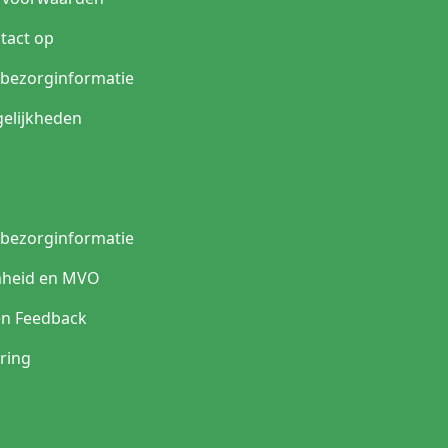
ns hetzelfde van formaat?
tact op
ning, setinhoud en uitvoering verschillen per product. Vergelijk
n bezorginformatie
elijkheden
n bezorginformatie
heid en MVO
en Feedback
ring