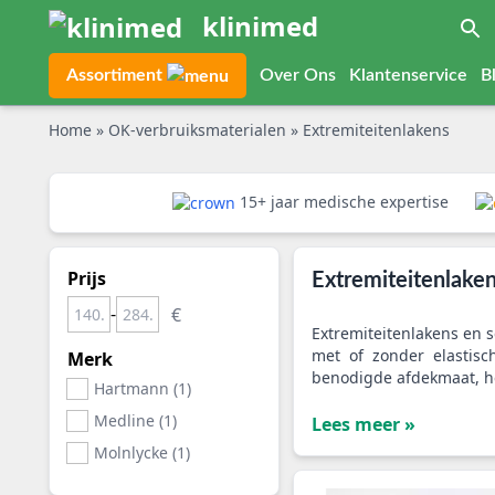
klinimed
Assortiment
Over Ons
Klantenservice
B
Home
»
OK-verbruiksmaterialen
»
Extremiteitenlakens
15+ jaar medische expertise
Prijs
Extremiteitenlake
-
Extremiteitenlakens en s
met of zonder elastisc
Merk
benodigde afdekmaat, he
Hartmann (1)
Medline (1)
Lees meer »
Molnlycke (1)