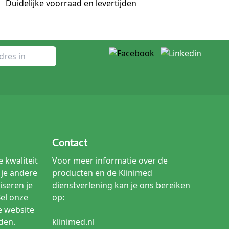
Duidelijke voorraad en levertijden
ure het geldende protocol voor het verwijderen en
t. Een extremiteitenset bestaat uit meerdere onderdelen
uctpagina.
e opening aansluiten bij de extremiteit en de procedure.
Contact
 kwaliteit
Voor meer informatie over de
van een eventuele opening en de benodigde afdekking
je andere
producten en de Klinimed
iseren je
dienstverlening kan je ons bereiken
Bel onze
op:
e website
men. Raadpleeg de productpagina voor de setinhoud en
den.
klinimed.nl