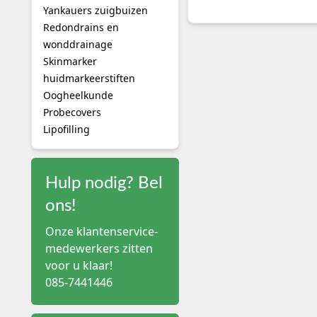
productnaam, terwijl de
Yankauers zuigbuizen
Redondrains en
Welk extremiteiten
wonddrainage
Type afdekmateria
Skinmarker
Extremiteitenlaken met
huidmarkeerstiften
opening
Oogheelkunde
Extremiteitenlaken zond
Probecovers
vooraf aangebrachte op
Lipofilling
Hand- en voetlaken
Extremiteitenset
Hulp nodig? Bel
Extremiteitenlaken
ons!
Een extremiteitenlaken 
Onze klantenservice-
gewenst is. De opening 
medewerkers zitten
producten gebruiken een 
voor u klaar!
werkgebied.
085-7441446
Een extremiteitenset bev
set kan praktisch zijn 