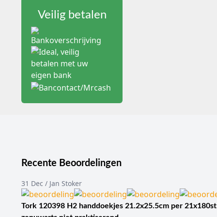
daadwerkelijk in de geko
Veilig betalen
Afdekken van arm,
De te behandelen lichaa
heeft een andere opbouw
welke afmeting bruikbaar
Hand en pols:
let op 
Voet en enkel:
vergel
Onder- of bovenbeen
Arm of schouderregi
Opening, elastisch
De wijze waarop het lake
werkgebied gericht te po
Recente Beoordelingen
dit onderdeel een extra
31 Dec / Jan Stoker
De geschikte uitvoering 
laken en de instructies
Tork 120398 H2 handdoekjes 21.2x25.5cm per 21x180st
Los laken of compl