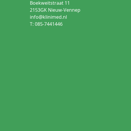
Boekweitstraat 11
2153GK Nieuw-Vennep
 deze kenmerken op de productpagina voordat u een keuze
info@klinimed.nl
T: 085-7441446