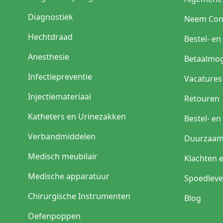
Zijn alle extremiteitenlake
Diagnostiek
Neem Con
Nee. De afmetingen, ope
maakt.
Hechtdraad
Bestel- e
Anesthesie
Betaalmog
Infectiepreventie
Vacatures
Injectiemateriaal
Retouren
Katheters en Urinezakken
Bestel- e
Verbandmiddelen
Duurzaam
Medisch meubilair
Klachten 
Medische apparatuur
Spoedleve
Chirurgische Instrumenten
Blog
Oefenpoppen