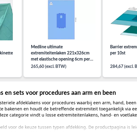
Medline ultimate
Barrier extrem
kinette
extremiteitenlaken 221x326cm
per 10st
met elastische opening 6cm per
11st
265,60 (excl. BTW)
284,67 (excl.
ns en sets voor procedures aan arm en been
 steriele afdeklakens voor procedures waarbij een arm, hand, been 
te bakenen en houdt de betreffende extremiteit toegankelijk via e
eze categorie vindt u losse extremiteitenlakens, hand- en voetlake
eld voor de keuze tussen typen afdekking. De productpagina is le
steriele verpakking en inhoud van een set. Zo voorkomt u dat een 