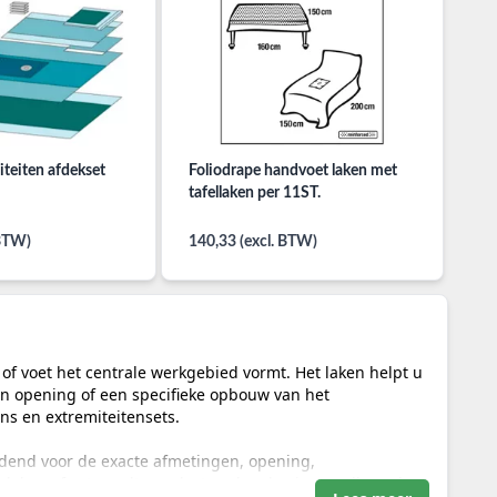
iteiten afdekset
Foliodrape handvoet laken met
tafellaken per 11ST.
 BTW)
140,33 (excl. BTW)
of voet het centrale werkgebied vormt. Het laken helpt u
en opening of een specifieke opbouw van het
ns en extremiteitensets.
idend voor de exacte afmetingen, opening,
laken of set wordt geselecteerd op basis van alleen de