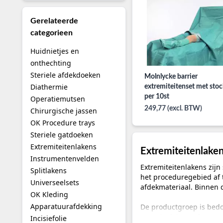
Gerelateerde
categorieen
Huidnietjes en
onthechting
Steriele afdekdoeken
Molnlycke barrier
Diathermie
extremiteitenset met stoc
per 10st
Operatiemutsen
249,77 (excl. BTW)
Chirurgische jassen
OK Procedure trays
Steriele gatdoeken
Extremiteitenlakens
Extremiteitenlake
Instrumentenvelden
Extremiteitenlakens zijn
Splitlakens
het proceduregebied af 
Universeelsets
afdekmateriaal. Binnen d
OK Kleding
Apparatuurafdekking
De productgroep is bedo
materiaaleigenschappen, 
Incisiefolie