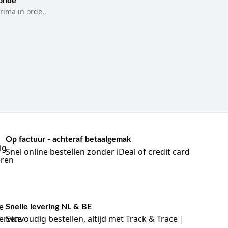
sonde
rima in orde..
rden gekozen of al onderdeel zijn van uw
een vooraf bepaalde combinatie van materialen. Dit
ngorde.
thode.
eiding.
ndom het proceduregebied.
Op factuur - achteraf betaalgemak
Snel online bestellen zonder iDeal of credit card
ieke uitvoering.
Snelle levering NL & BE
uit bij de geplande procedure. Breng het afdekmateriaal
Eenvoudig bestellen, altijd met Track & Trace |
g of stockinette zorgvuldig ten opzichte van de