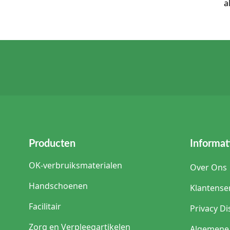
a
betreffende extremiteit
Extremiteitenlakens en s
afvoeren van gebruikte 
Veelgestelde vrag
Wat is het verschil tussen 
Een extremiteitenlaken i
voor een bepaalde afdeks
Wanneer kiest u een extrem
Een laken met elastisch
Controleer altijd de prod
Producten
Informat
Waar let u op bij een hand-
OK-verbruiksmaterialen
Over Ons
Let op de lichaamsregio
rondom het procedureg
Handschoenen
Klantense
Wat is een stockinette in e
Facilitair
Privacy Di
Een stockinette is een 
de instructies van de f
Zorg en Verpleegartikelen
Algemene