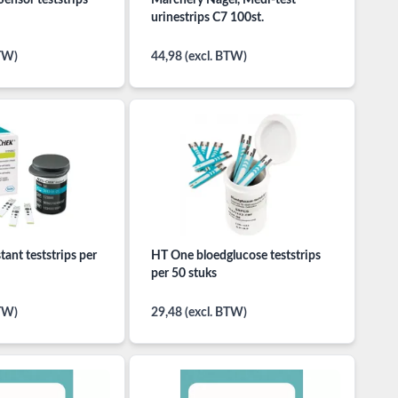
Sensor teststrips
Marchery Nagel, Medi-test
urinestrips C7 100st.
BTW)
44,98 (excl. BTW)
ant teststrips per
HT One bloedglucose teststrips
per 50 stuks
BTW)
29,48 (excl. BTW)