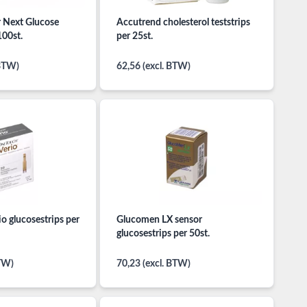
 Next Glucose
Accutrend cholesterol teststrips
100st.
per 25st.
 BTW)
62,56 (excl. BTW)
o glucosestrips per
Glucomen LX sensor
glucosestrips per 50st.
BTW)
70,23 (excl. BTW)