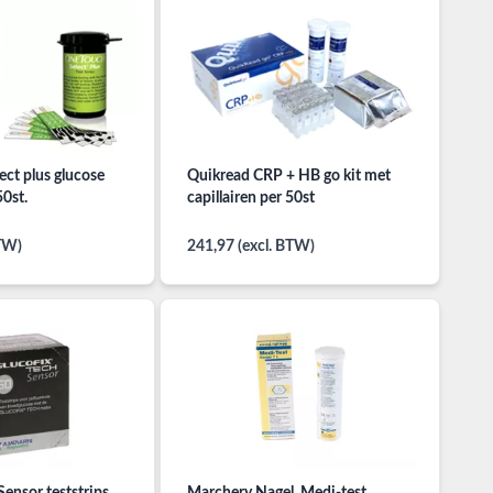
ct plus glucose
Quikread CRP + HB go kit met
50st.
capillairen per 50st
BTW)
241,97 (excl. BTW)