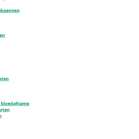
rikpennen
den
sten
n bloedafname
arten
n