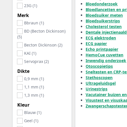
Bloedonderzoek
23G (1)
Bloedlancetten en p
Merk
Bloedsuiker meten
Bloedsuikerstrips
Bbraun (1)
Cholesterol testen
BD (Becton Dickinson)
Dentale injectienaal
(5)
ECG elektroden
ECG papier
Becton Dickinson (2)
Echo printpapier
KAI (1)
HemoCue cuvetten
Inwendig onderzoek
Servoprax (2)
Otoscopietips
Dikte
Sneltesten en CRP-te
Stethoscopen
0,9 mm (1)
Ultrageluidsgel
1,1 mm (1)
Urinestrips
Vacutainer buizen e
1,3 mm (1)
Visustest en visuska
Kleur
Zwangerschapsteste
Blauw (1)
Geel (1)