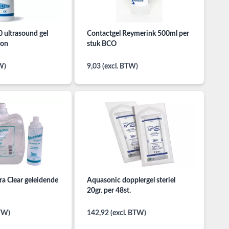
 ultrasound gel
Contactgel Reymerink 500ml per
con
stuk BCO
W)
9,03 (excl. BTW)
a Clear geleidende
Aquasonic dopplergel steriel
20gr. per 48st.
BTW)
142,92 (excl. BTW)