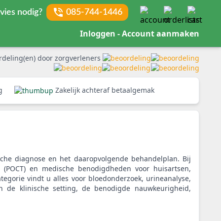
vies nodig?
085-744-1446
Inloggen - Account aanmaken
rdeling(en) door zorgverleners
rg
Zakelijk achteraf betaalgemak
sche diagnose en het daaropvolgende behandelplan. Bij
en (POCT) en medische benodigdheden voor huisartsen,
tegorie vindt u alles voor bloedonderzoek, urineanalyse,
n de klinische setting, de benodigde nauwkeurigheid,