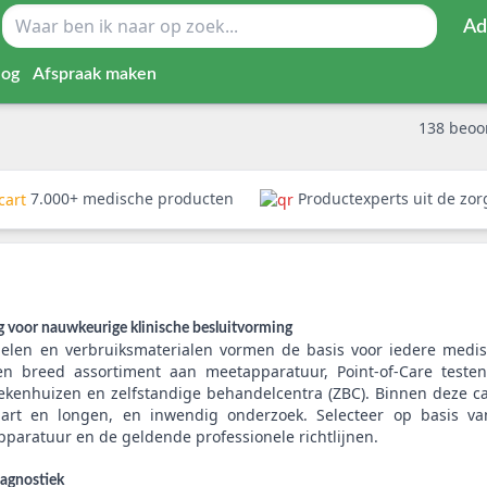
Ad
log
Afspraak maken
138
beoo
7.000+ medische producten
Productexperts uit de zo
g voor nauwkeurige klinische besluitvorming
elen en verbruiksmaterialen vormen de basis voor iedere medi
en breed assortiment aan meetapparatuur, Point-of-Care test
iekenhuizen en zelfstandige behandelcentra (ZBC). Binnen deze ca
art en longen, en inwendig onderzoek. Selecteer op basis va
pparatuur en de geldende professionele richtlijnen.
iagnostiek