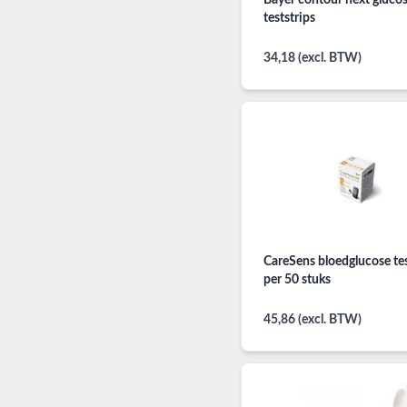
Bayer contour next gluco
teststrips
34,18 (excl. BTW)
CareSens bloedglucose tes
per 50 stuks
45,86 (excl. BTW)