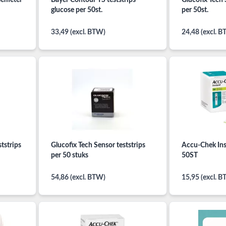
semeter
Bayer Contour TS teststrips
Glucofix Tech 
glucose per 50st.
per 50st.
33,49 (excl. BTW)
24,48 (excl. 
tstrips
Glucofix Tech Sensor teststrips
Accu-Chek Inst
per 50 stuks
50ST
54,86 (excl. BTW)
15,95 (excl. 