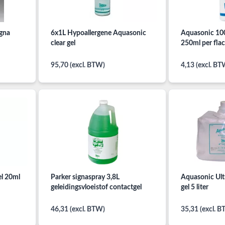
igna
6x1L Hypoallergene Aquasonic
Aquasonic 100
clear gel
250ml per fla
95,70 (excl. BTW)
4,13 (excl. BT
el 20ml
Parker signaspray 3,8L
Aquasonic Ultr
geleidingsvloeistof contactgel
gel 5 liter
46,31 (excl. BTW)
35,31 (excl. 