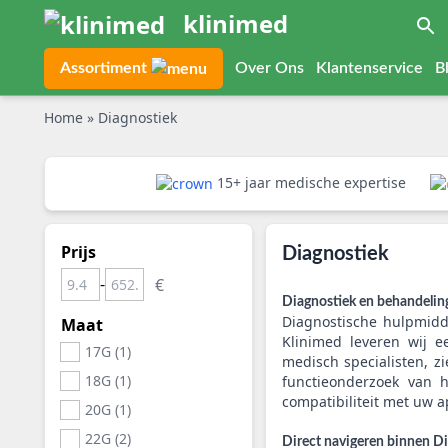
klinimed
Assortiment
Over Ons
Klantenservice
B
Home
»
Diagnostiek
15+ jaar medische expertise
Prijs
Diagnostiek
-
Diagnostiek en behandelin
Diagnostische hulpmidd
Maat
Klinimed leveren wij e
17G (1)
medisch specialisten, z
18G (1)
functieonderzoek van h
compatibiliteit met uw a
20G (1)
22G (2)
Direct navigeren binnen D