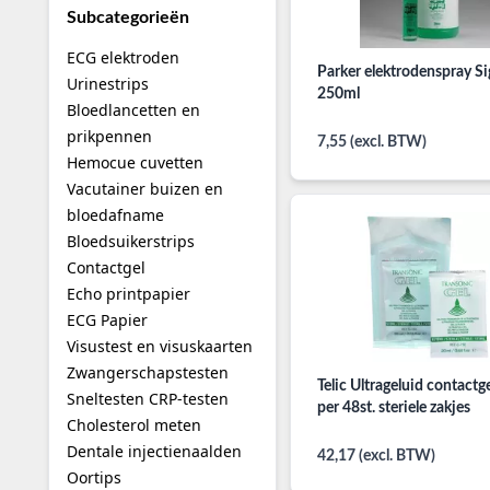
Subcategorieën
ECG elektroden
Parker elektrodenspray S
Urinestrips
250ml
Bloedlancetten en
prikpennen
7,55 (excl. BTW)
Hemocue cuvetten
Vacutainer buizen en
bloedafname
Bloedsuikerstrips
Contactgel
Echo printpapier
ECG Papier
Visustest en visuskaarten
Zwangerschapstesten
Telic Ultrageluid contactg
Sneltesten CRP-testen
per 48st. steriele zakjes
Cholesterol meten
Dentale injectienaalden
42,17 (excl. BTW)
Oortips