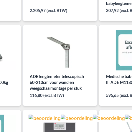
babylengteme
2.205,97 (excl. BTW)
307,92 (excl.
ADE lengtemeter telescopisch
Medische baby
300kg
60-210cm voor wand en
III ADE M118
weegschaalmontage per stuk
116,80 (excl. BTW)
595,65 (excl.