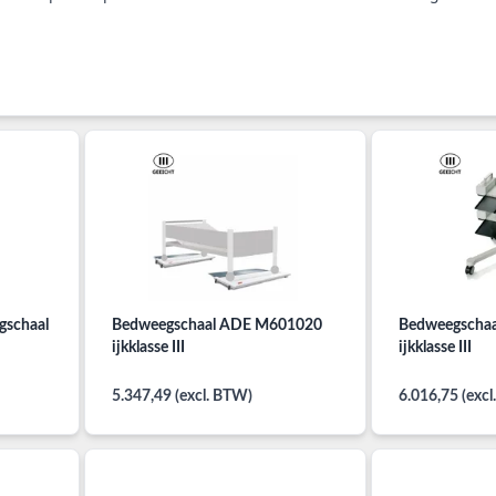
egschaal
Bedweegschaal ADE M601020
Bedweegscha
ijkklasse III
ijkklasse III
5.347,49 (excl. BTW)
6.016,75 (exc