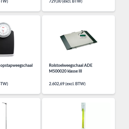
 BTW)
729,00 (excl. BTW)
 opstapweegschaal
Rolstoelweegschaal ADE
M500020 klasse III
 BTW)
2.602,69 (excl. BTW)