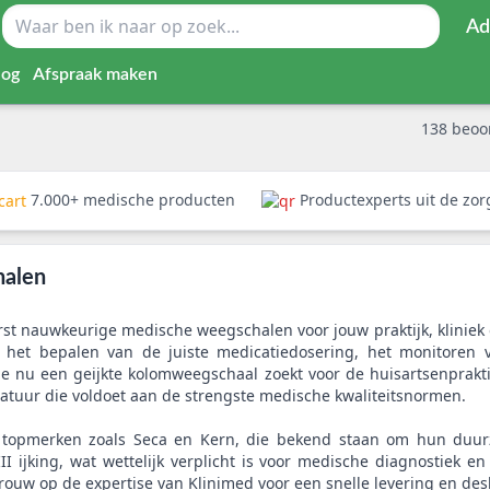
Ad
log
Afspraak maken
138
beoo
7.000+ medische producten
Productexperts uit de zo
halen
erst nauwkeurige medische weegschalen voor jouw praktijk, kliniek 
r het bepalen van de juiste medicatiedosering, het monitoren v
 je nu een geijkte kolomweegschaal zoekt voor de huisartsenprakt
ratuur die voldoet aan de strengste medische kwaliteitsnormen.
 topmerken zoals Seca en Kern, die bekend staan om hun duur
II ijking, wat wettelijk verplicht is voor medische diagnostiek 
ouw op de expertise van Klinimed voor een snelle levering en des