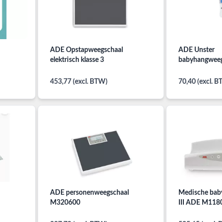
ADE Opstapweegschaal
ADE Unster
elektrisch klasse 3
babyhangweeg
453,77 (excl. BTW)
70,40 (excl. 
ADE personenweegschaal
Medische baby
M320600
III ADE M118