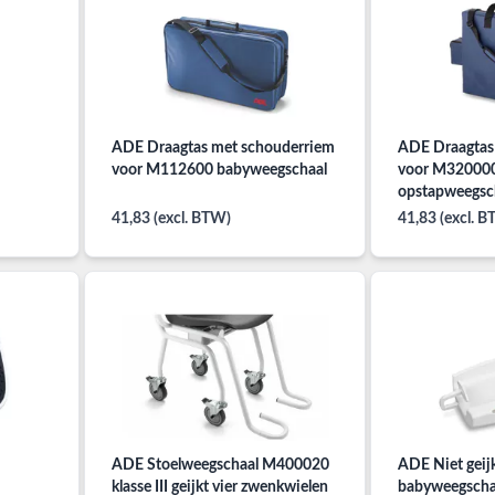
ADE Draagtas met schouderriem
ADE Draagtas
voor M112600 babyweegschaal
voor M32000
opstapweegsc
41,83 (excl. BTW)
41,83 (excl. 
ADE Stoelweegschaal M400020
ADE Niet geij
klasse III geijkt vier zwenkwielen
babyweegscha