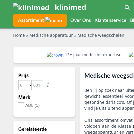
klinimed
Assortiment
Over Ons
Klantenservice
B
Home
»
Medische apparatuur
»
Medische weegschalen
15+ jaar medische expertise
Prijs
Medische weegsc
-
Ben jij op zoek naar uit
gewicht essentieel voo
Merk
gezondheidsrisico's. Of
ADE (5)
vind je uitsluitend appa
Ons assortiment omvat
voldoen aan de Klasse I
Gerelateerde
weegapparatuur en vertr