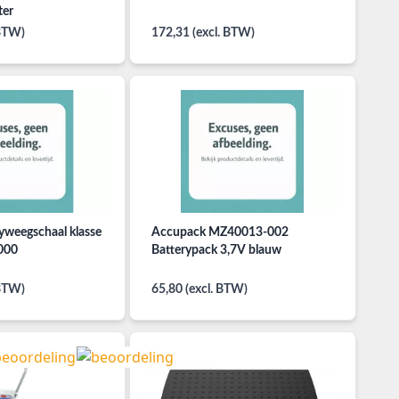
ter
 BTW)
172,31 (excl. BTW)
weegschaal klasse
Accupack MZ40013-002
000
Batterypack 3,7V blauw
 BTW)
65,80 (excl. BTW)