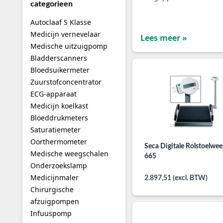
categorieen
Autoclaaf S Klasse
Medicijn vernevelaar
Lees meer »
Medische uitzuigpomp
Bladderscanners
Bloedsuikermeter
Zuurstofconcentrator
ECG-apparaat
Medicijn koelkast
Bloeddrukmeters
Saturatiemeter
Oorthermometer
Seca Digitale Rolstoelwe
Medische weegschalen
665
Onderzoekslamp
Medicijnmaler
2.897,51 (excl. BTW)
Chirurgische
afzuigpompen
Infuuspomp