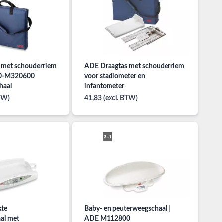
 met schouderriem
ADE Draagtas met schouderriem
0-M320600
voor stadiometer en
haal
infantometer
BTW)
41,83 (excl. BTW)
kte
Baby- en peuterweegschaal |
al met
ADE M112800