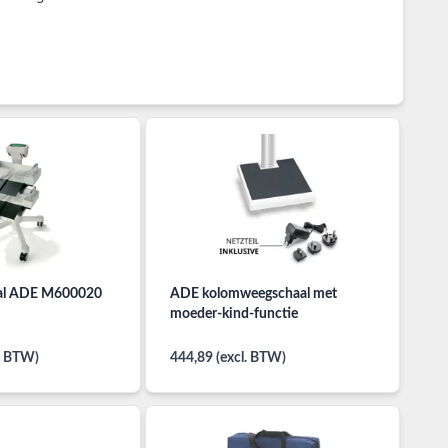
al ADE M600020
ADE kolomweegschaal met
moeder-kind-functie
l. BTW)
444,89 (excl. BTW)