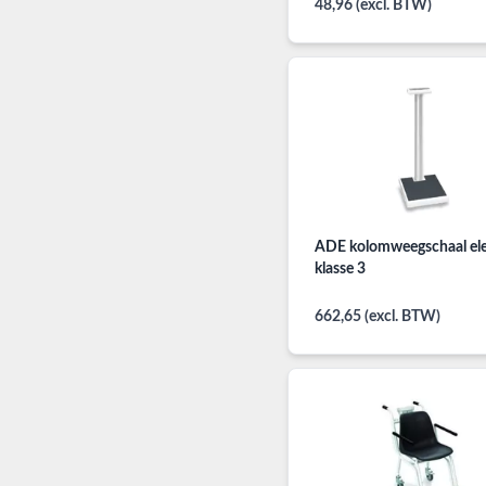
48,96 (excl. BTW)
ADE kolomweegschaal ele
klasse 3
662,65 (excl. BTW)