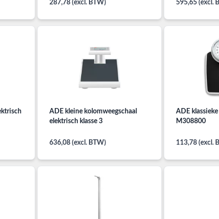
287,78 (excl. BTW)
595,65 (excl.
ktrisch
ADE kleine kolomweegschaal
ADE klassieke
elektrisch klasse 3
M308800
636,08 (excl. BTW)
113,78 (excl.