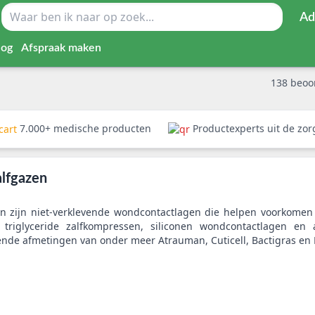
Ad
log
Afspraak maken
138
beoo
7.000+ medische producten
Productexperts uit de zo
alfgazen
en zijn niet-verklevende wondcontactlagen die helpen voorkomen
, triglyceride zalfkompressen, siliconen wondcontactlagen en a
lende afmetingen van onder meer Atrauman, Cuticell, Bactigras en 