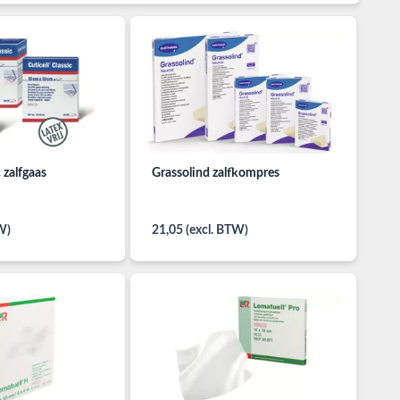
c zalfgaas
Grassolind zalfkompres
W)
21,05 (excl. BTW)