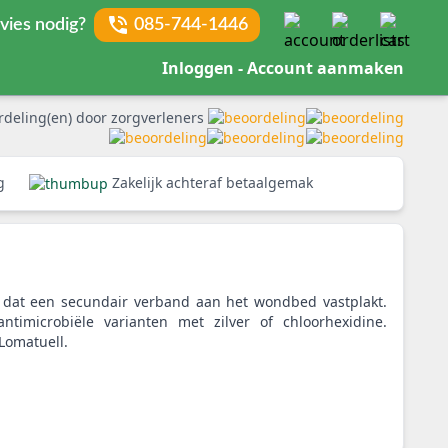
vies nodig?
085-744-1446
Inloggen - Account aanmaken
rdeling(en) door zorgverleners
rg
Zakelijk achteraf betaalgemak
 dat een secundair verband aan het wondbed vastplakt.
ntimicrobiële varianten met zilver of chloorhexidine.
Lomatuell.