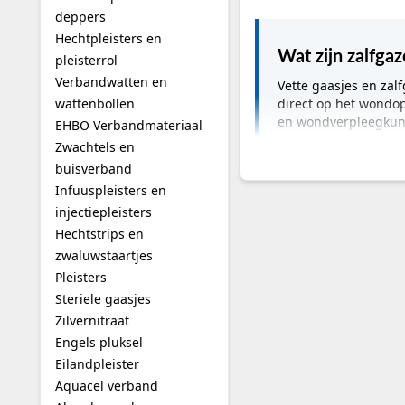
deppers
Hechtpleisters en
Wat zijn zalfga
pleisterrol
Verbandwatten en
Vette gaasjes en zal
wattenbollen
direct op het wondo
en wondverpleegkund
EHBO Verbandmateriaal
Zwachtels en
buisverband
Belangrijkste info
Infuuspleisters en
Categorie:
Vette gaas
injectiepleisters
Toepassing:
Niet-adh
Hechtstrips en
Gebruikers:
Verpleeg
zwaluwstaartjes
Zorgsetting:
Ziekenhu
Pleisters
Subcategorieën:
Vett
Steriele gaasjes
Veelgebruikte produ
Zilvernitraat
Wat zijn zalfgazen
Engels pluksel
Vette gaasjes en zalfga
Eilandpleister
paraffine of triglycerid
Aquacel verband