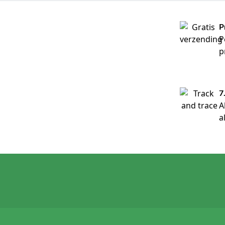
Wondcontactlaag
Impregnatie
P
Exsudaat
P
Granulatieweefsel
Secundair verband
p
Wondprotocol
Paraffine gaas
Triglyceride gaas
7
Waarom bestellen 
A
a
Voor 14:00 besteld, 
Breed assortiment v
Geschikt voor profess
Gerelateerde cate
Wondverbanden
Hydrocolloïdverban
Schuimverbanden
Wondcontactlagen
Gaaskompressen