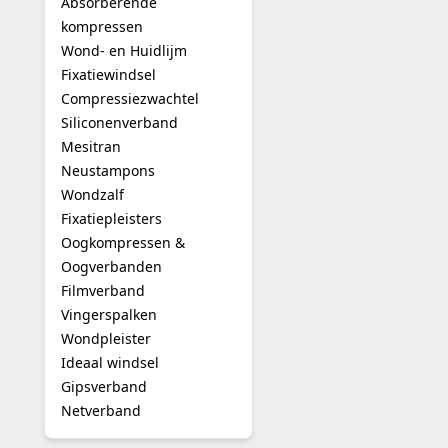
Absorberende
De functie is het voork
kompressen
granulatieweefsel intac
Wond- en Huidlijm
Verpleegkundigen, wondv
Fixatiewindsel
chronische wonden.
Compressiezwachtel
Siliconenverband
Wanneer gebruik j
Mesitran
Je gebruikt vette gaasje
Neustampons
oppervlakkige brandwon
Wondzalf
Fixatiepleisters
Ze zijn ook geschikt bij
Oogkompressen &
genezingsproces vertraag
praktische oplossing.
Oogverbanden
Filmverband
Knip het gaas op de jui
Vingerspalken
afhankelijk van de hoev
Wondpleister
Ideaal windsel
Welke soorten vett
Gipsverband
De belangrijkste variant
Netverband
eigenschappen die het 