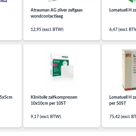
Atrauman AG zilver zalfgaas
Lomatuell H z
wondcontactlaag
12,95 (excl. BTW)
6,47 (excl. BT
n 5x5cm
Klinitulle zalfkompressen
Lomatuell H z
10x10cm per 10ST
per 50ST
9,17 (excl. BTW)
75,42 (excl. 