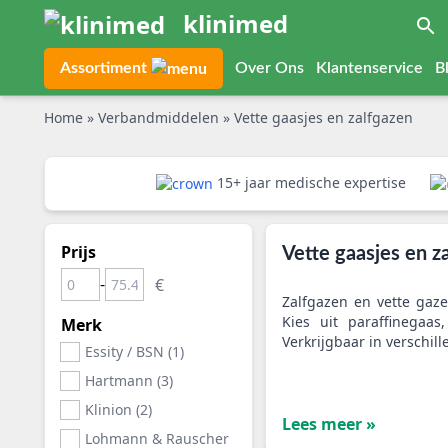
klinimed
Assortiment
Over Ons
Klantenservice
B
Home
»
Verbandmiddelen
»
Vette gaasjes en zalfgazen
15+ jaar medische expertise
Prijs
Vette gaasjes en z
-
Zalfgazen en vette gaz
Kies uit paraffinegaas
Merk
Verkrijgbaar in verschil
Essity / BSN (1)
Hartmann (3)
Klinion (2)
Lees meer »
Lohmann & Rauscher