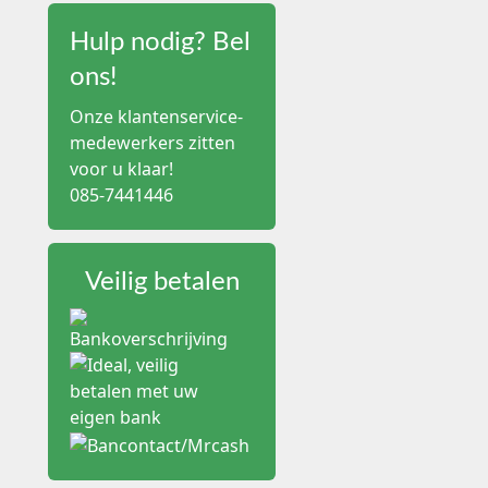
Type
Hulp nodig? Bel
Paraffine gaas
ons!
Triglyceride gaas
Onze klantenservice-
medewerkers zitten
Zalfkompres
voor u klaar!
085-7441446
Waar moet je op le
De samenstelling van de
Atrauman worden als zac
Veilig betalen
Let op de maat van het 
voordat je het aanbreng
Controleer ook de compat
verpakt voor eenmalig g
Veelgebruikte toe
In de huisartsenpraktij