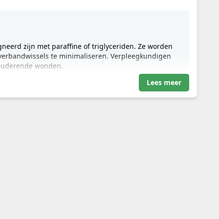
neerd zijn met paraffine of triglyceriden. Ze worden
verbandwissels te minimaliseren. Verpleegkundigen
xsuderende wonden.
Lees meer
toperatieve wonden
eken
phew Cuticerin Zalfkompres
gazen drager geïmpregneerd met een neutrale zalf,
aire verband.