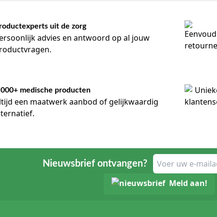
roductexperts uit de zorg
ersoonlijk advies en antwoord op al jouw
roductvragen.
.000+ medische producten
bij Klinimed?
ltijd een maatwerk aanbod of gelijkwaardig
lternatief.
volgende werkdag geleverd
ette gaasjes en zalfgazen van gerenommeerde merken
ionele zorginstellingen en thuiszorgorganisaties
gorieën
Nieuwsbrief ontvangen?
den
Meld aan!