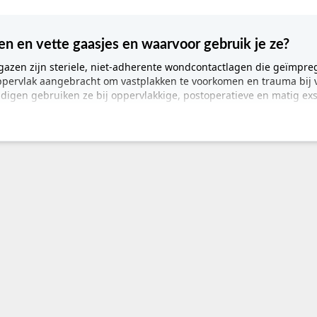
zen en vette gaasjes en waarvoor gebruik je ze?
fgazen zijn steriele, niet-adherente wondcontactlagen die geïmpreg
ppervlak aangebracht om vastplakken te voorkomen en trauma bij 
igen gebruiken ze bij oppervlakkige, postoperatieve en matig e
rmatie
jes en zalfgazen
erente wondcontactlaag, wondbedekking bij oppervlakkige en pos
kundigen, wondverpleegkundigen, huisartsen, chirurgen
izen, huisartsenpraktijken, thuiszorg, verpleeghuizen, wondklini
e gazen, zalfgazen, zalfkompressen
cten:
Atrauman Zalfkompres, Cuticell Classic Zalfgaas, Smith & Ne
?
zen zijn steriele medische wondcontactlagen die bestaan uit een 
e. Ze fungeren als primaire laag tussen het wondbed en het secund