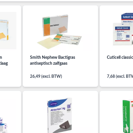
in
Smith Nephew Bactigras
Cuticell classi
laag
antiseptisch zalfgaas
26,49 (excl. BTW)
7,68 (excl. BT