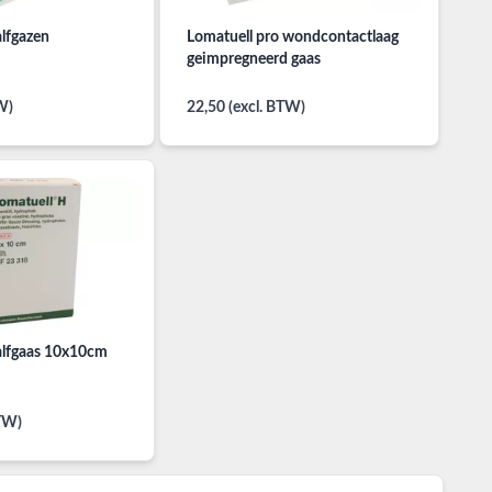
alfgazen
Lomatuell pro wondcontactlaag
geimpregneerd gaas
W)
22,50 (excl. BTW)
alfgaas 10x10cm
BTW)