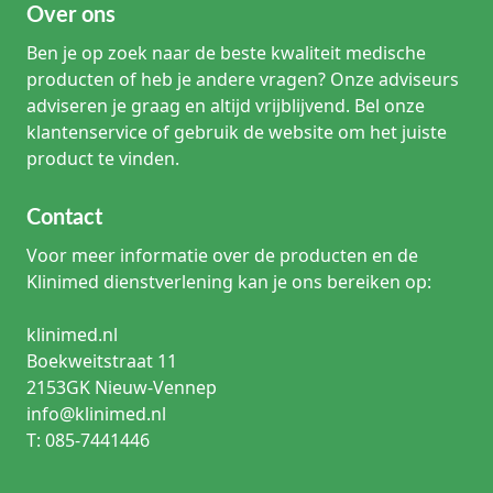
Over ons
wonddrainage
Ben je op zoek naar de beste kwaliteit medische
Wat is een Redondrain?
producten of heb je andere vragen? Onze adviseurs
Een Redondrain is een drain die wordt gebruikt als
adviseren je graag en altijd vrijblijvend. Bel onze
onderdeel van een wonddrainagesysteem. De drain kan
worden aangesloten op een passend opvangsysteem, zoals
klantenservice of gebruik de website om het juiste
een Redonpot of vacuümfles.
product te vinden.
Wat is het verschil tussen een Redondrain en een Redonpot?
Contact
De Redondrain is het drainonderdeel. Een Redonpot is het
opvangreservoir binnen het systeem. Niet iedere pot wordt
Voor meer informatie over de producten en de
met een drain of slang geleverd; controleer daarom altijd
Klinimed dienstverlening kan je ons bereiken op:
de productinhoud.
Wat betekent Ch bij een wonddrain?
klinimed.nl
Ch staat voor Charrière en geeft de maatvoering van de
Boekweitstraat 11
drain aan. Controleer altijd de exacte Ch-maat, lengte en
2153GK Nieuw-Vennep
uitvoering van de gekozen productvariant.
info@klinimed.nl
T: 085-7441446
Wordt een Redonpot altijd geleverd met slang?
Nee. Er zijn Redonpotten met slang en uitvoeringen zonder
slang. De exacte setinhoud staat vermeld op de