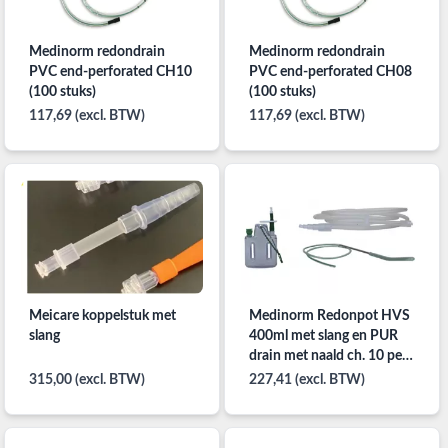
Medinorm redondrain
Medinorm redondrain
PVC end-perforated CH10
PVC end-perforated CH08
(100 stuks)
(100 stuks)
117,69 (excl. BTW)
117,69 (excl. BTW)
Meicare koppelstuk met
Medinorm Redonpot HVS
slang
400ml met slang en PUR
drain met naald ch. 10 per
30st.
315,00 (excl. BTW)
227,41 (excl. BTW)