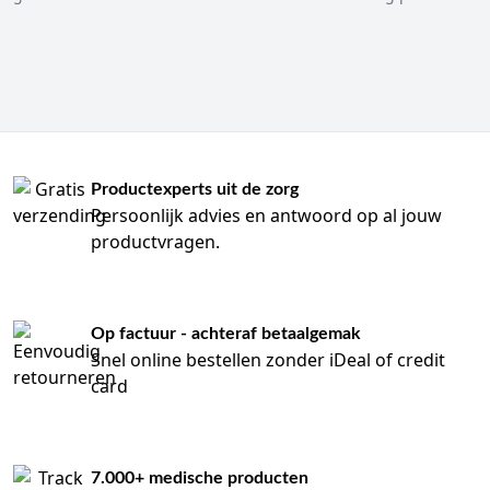
over de uitvoering. Controleer altijd of een opvangsysteem
zonder slang wordt geleverd, of een drain afzonderlijk moet
worden besteld en of een connector nodig is.
Actieve en passieve wonddrainage niet
verwarren
Wonddrainage kan volgens verschillende principes worden
Productexperts uit de zorg
uitgevoerd. Binnen deze categorie vindt u producten die
Persoonlijk advies en antwoord op al jouw
zijn bedoeld voor gebruik met een vacuüm- of
productvragen.
hoogvacuümsysteem, waaronder Redonpotten en
vacuümflessen. De passende drainagemethode wordt
bepaald door de behandelend zorgprofessional en de
lokale werkwijze.
Op factuur - achteraf betaalgemak
Een vacuümfles, een drain en een complete set zijn niet
Snel online bestellen zonder iDeal of credit
automatisch onderling uitwisselbaar. Vergelijk daarom de
card
productgegevens zorgvuldig op aansluiting, systeemtype
en compatibiliteit. Gebruik alleen onderdelen die volgens
de fabrikant en het lokale protocol met elkaar
gecombineerd kunnen worden.
7.000+ medische producten