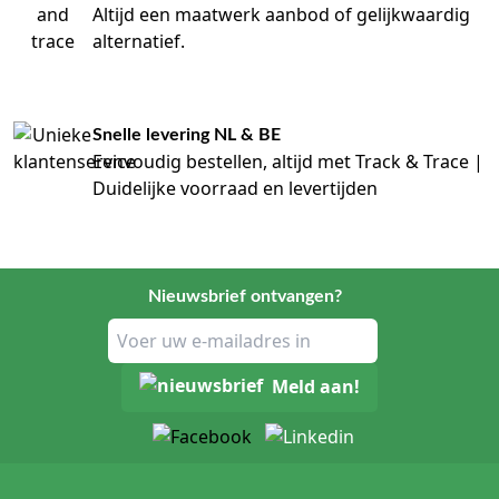
Altijd een maatwerk aanbod of gelijkwaardig
Charrière-maat, lengte en perforatie
alternatief.
vergelijken
De maat van een drain wordt vaak aangeduid in Charrière,
afgekort als Ch. De beschikbare Ch-maat verschilt per
productvariant. Ook lengte, vorm van het uiteinde en de
Snelle levering NL & BE
perforatie kunnen per drain verschillen. Deze
Eenvoudig bestellen, altijd met Track & Trace |
eigenschappen zijn relevant voor de productselectie, maar
Duidelijke voorraad en levertijden
horen op productniveau te worden gecontroleerd.
Kies de maat en uitvoering op basis van de
procedureafspraak, de gewenste systeemconfiguratie en de
gegevens van de fabrikant. Een drain met dezelfde Ch-maat
Nieuwsbrief ontvangen?
kan alsnog verschillen in materiaal, lengte, perforatie of
aansluiting. Vergelijk daarom altijd de volledige
productinformatie.
Meld aan!
Opvangvolume, slang en aansluiting
Redonpotten en vacuümflessen zijn verkrijgbaar met
verschillende opvangvolumes. Sommige uitvoeringen
worden geleverd met een aangesloten slang, terwijl andere