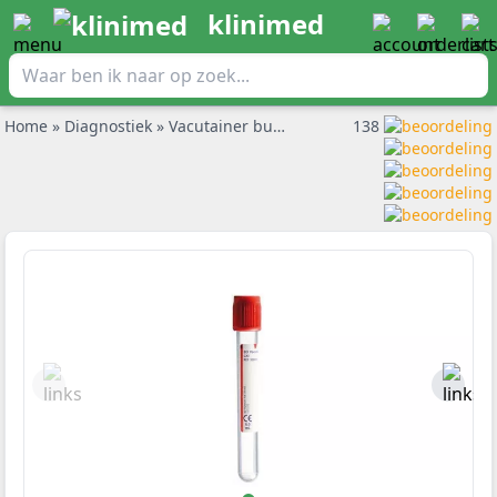
klinimed
Home
»
Diagnostiek
»
Vacutainer buizen en bloedafname
138
»
BD Vac