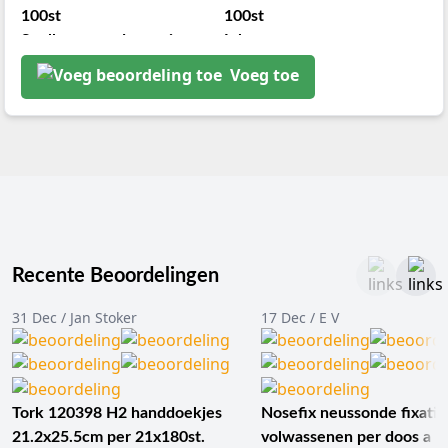
100st
100st
Snelle en goede service
Inkoop
Altijd snelle reactie van de
Wij hebben telefonisch
Voeg toe
klantenservice bij vragen,
contact met de servicedesk
snelle verzending na
opgenomen omdat wij wat
bestelling. E..
aanvullende info..
Recente Beoordelingen
31 Dec / Jan Stoker
17 Dec / E V
Tork 120398 H2 handdoekjes
Nosefix neussonde fixatie
21.2x25.5cm per 21x180st.
volwassenen per doos a 1