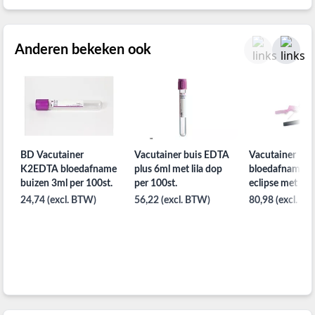
Anderen bekeken ook
BD Vacutainer
Vacutainer buis EDTA
Vacutainer
K2EDTA bloedafname
plus 6ml met lila dop
bloedafname n
buizen 3ml per 100st.
per 100st.
eclipse met ho
22G 0,7 x 32m
24,74 (excl. BTW)
56,22 (excl. BTW)
80,98 (excl. B
100st.