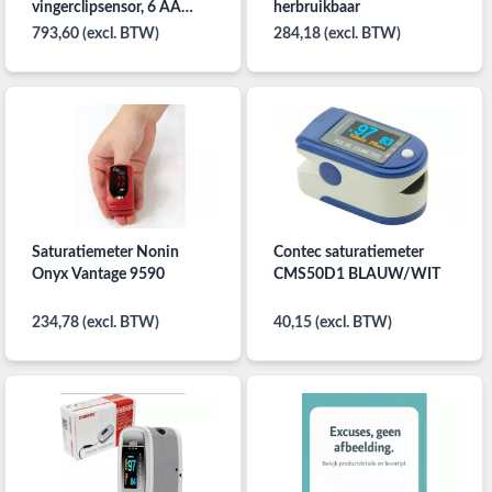
vingerclipsensor, 6 AA
herbruikbaar
batterijen en handleiding.
793,60 (excl. BTW)
284,18 (excl. BTW)
Saturatiemeter Nonin
Contec saturatiemeter
Onyx Vantage 9590
CMS50D1 BLAUW/WIT
234,78 (excl. BTW)
40,15 (excl. BTW)