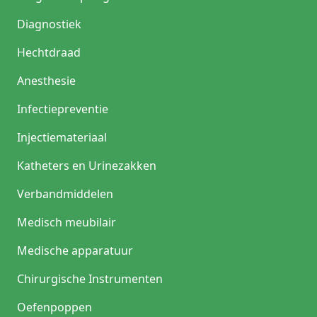
Advies van de productspecialist
Diagnostiek
Een productexpert uit de zorg adviseert: leg bij
structureel gebruik in de eerste lijn vooraf vast welke
Hechtdraad
SpO2-drempelwaarden in jouw praktijk leiden tot
herbeoordeling of verwijzing. Gebruik de
Anesthesie
saturatiemeter nooit los van anamnese en lichamelijk
onderzoek. Overweeg voor kwetsbare patiënten een
Infectiepreventie
model dat trends kan opslaan, zodat je achteraf beter
ziet of er sprake is van geleidelijke verslechtering.
Injectiemateriaal
Katheters en Urinezakken
Verbandmiddelen
Medisch meubilair
Medische apparatuur
Chirurgische Instrumenten
Oefenpoppen