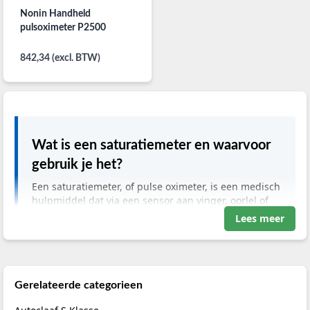
Nonin Handheld
pulsoximeter P2500
842,34 (excl. BTW)
Wat is een saturatiemeter en waarvoor
gebruik je het?
Een saturatiemeter, of pulse oximeter, is een medisch
hulpmiddel dat via een sensor aan vinger, oorlel of
teen de perifere zuurstofsaturatie (SpO2) en
Lees meer
hartfrequentie meet. Je gebruikt een saturatiemeter
bij benauwdheid, dyspneu, longziekten,
postoperatieve bewaking en tijdens zuurstof- of
beademingstherapie om de zuurstofvoorziening snel
en continu te beoordelen.
Gerelateerde categorieen