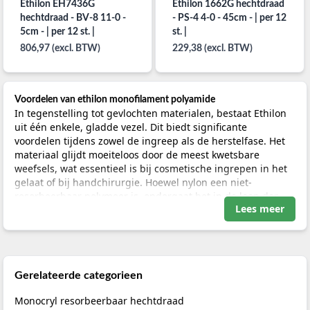
Ethilon EH7436G
Ethilon 1662G hechtdraad
hechtdraad - BV-8 11-0 -
- PS-4 4-0 - 45cm - | per 12
5cm - | per 12 st. |
st. |
806,97 (excl. BTW)
229,38 (excl. BTW)
Voordelen van ethilon monofilament polyamide
In tegenstelling tot gevlochten materialen, bestaat Ethilon
uit één enkele, gladde vezel. Dit biedt significante
voordelen tijdens zowel de ingreep als de herstelfase. Het
materiaal glijdt moeiteloos door de meest kwetsbare
weefsels, wat essentieel is bij cosmetische ingrepen in het
gelaat of bij handchirurgie. Hoewel nylon een niet-
resorbeerbaar polymeer is, ondergaat het in de loop der
Lees meer
jaren een zeer trage hydrolyse, waarbij de treksterkte met
circa 15% tot 20% per jaar afneemt. Voor tijdelijke
huidsluiting waarbij de hechtingen na 7 tot 14 dagen
verwijderd worden, blijft de volledige integriteit echter
gegarandeerd.
Gerelateerde categorieen
Wilt u materialen vergelijken met resorbeerbare
Monocryl resorbeerbaar hechtdraad
alternatieven? Bekijk dan ons volledige assortiment