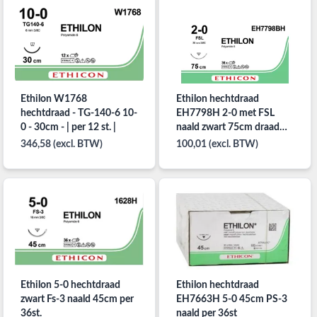
Ethilon W1768
Ethilon hechtdraad
hechtdraad - TG-140-6 10-
EH7798H 2-0 met FSL
0 - 30cm - | per 12 st. |
naald zwart 75cm draad
per 36st.
346,58 (excl. BTW)
100,01 (excl. BTW)
Ethilon 5-0 hechtdraad
Ethilon hechtdraad
zwart Fs-3 naald 45cm per
EH7663H 5-0 45cm PS-3
36st.
naald per 36st