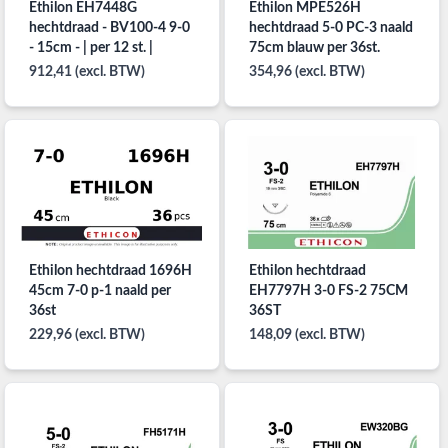
Ethilon EH7448G
Ethilon MPE526H
hechtdraad - BV100-4 9-0
hechtdraad 5-0 PC-3 naald
- 15cm - | per 12 st. |
75cm blauw per 36st.
912,41 (excl. BTW)
354,96 (excl. BTW)
Ethilon hechtdraad 1696H
Ethilon hechtdraad
45cm 7-0 p-1 naald per
EH7797H 3-0 FS-2 75CM
36st
36ST
229,96 (excl. BTW)
148,09 (excl. BTW)