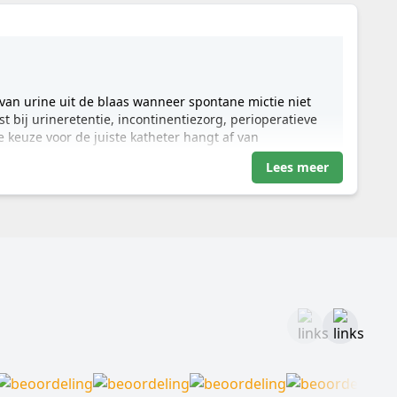
van urine uit de blaas wanneer spontane mictie niet
st bij urineretentie, incontinentiezorg, perioperatieve
e keuze voor de juiste katheter hangt af van
Lees meer
risatie, diuresemeting
 onder instructie
nkatheters, 2-weg katheters, 3-weg spoelkatheters
andere medische uitvoeringen
h in de blaas wordt ingebracht om urine af te voeren.