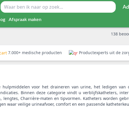
Ad
log
Afspraak maken
138
beoo
7.000+ medische producten
Productexperts uit de zo
e hulpmiddelen voor het draineren van urine, het ledigen van 
 indicaties. Binnen deze categorie vindt u verblijfskatheters, in
n, lengtes, Charrière-maten en tipvormen. Katheters worden gebrui
n waar veilige urineafvoer, comfort en een passende katheterkeuz