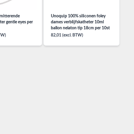
mitterende
Unoquip 100% siliconen foley
er gentle eyes per
dames verblijfskatheter 10ml
ballon nelaton tip 18cm per 10st
BTW)
82,01 (excl. BTW)