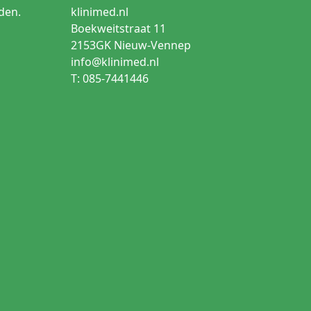
ige katheterisatie, zelfkatheterisatie,
den.
klinimed.nl
management
Boekweitstraat 11
ard verblijfskatheterisatie
2153GK Nieuw-Vennep
info@klinimed.nl
eratieve blaasspoeling, hematurie
T: 085-7441446
ne katheterisatie
jkere passage, bijvoorbeeld bij vergrote prostaat
rigere drainage en latexvrije toepassing
Waarom
ebruik verwijderd en past bij eenmalige of herhaalde
oor voortdurende drainage en monitoring