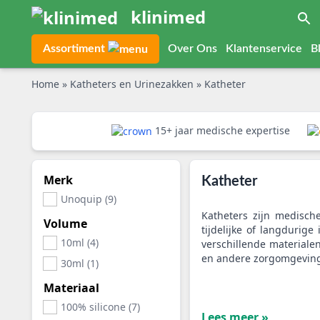
klinimed
Assortiment
Over Ons
Klantenservice
B
Home
»
Katheters en Urinezakken
»
Katheter
15+ jaar medische expertise
Merk
Katheter
Unoquip (9)
Katheters zijn medisch
Volume
tijdelijke of langdurige
10ml (4)
verschillende materiale
en andere zorgomgevinge
30ml (1)
Materiaal
100% silicone (7)
Lees meer »