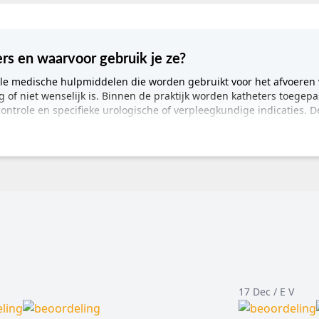
ers en waarvoor gebruik je ze?
bele medische hulpmiddelen die worden gebruikt voor het afvoeren 
ig of niet wenselijk is. Binnen de praktijk worden katheters toegepa
controle en specifieke urologische of verpleegkundige indicaties. D
ie, materiaal, tipvorm en patiëntsituatie.
rmatie
nage, urineafvoer, intermitterende katheterisatie, verblijfskathete
undigen, artsen, urologie, thuiszorg, zorginstellingen, mantelzorg
s, verpleeghuis, thuiszorg, revalidatie, kliniek, acute zorg
lijfskatheters, Foley-katheters, intermitterende katheters, vrouwe
jnen:
Unoquip, DCT en urologische katheters in siliconen, PVC en 
?
17 Dec / E V
ibele buis die via de urethra of, in bepaalde situaties, suprapubisc