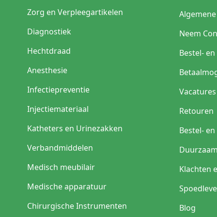
Intermitterende
Zorg en Verpleegartikelen
katheter
Algemene
2-weg katheter
Diagnostiek
Neem Con
3-weg spoelkatheter
Hechtdraad
Bestel- e
Nelaton-tip
Anesthesie
Betaalmog
Tiemann-tip
Infectiepreventie
Vacatures
Siliconen katheter
Injectiemateriaal
Retouren
Katheters en Urinezakken
Bestel- e
Welke katheter pas
Verbandmiddelen
Duurzaam
Situ
Medisch meubilair
Klachten 
Tijdelijke blaasledigin
Medische apparatuur
drainage
Spoedleve
Chirurgische Instrumenten
Blog
Continue urineafvoer n