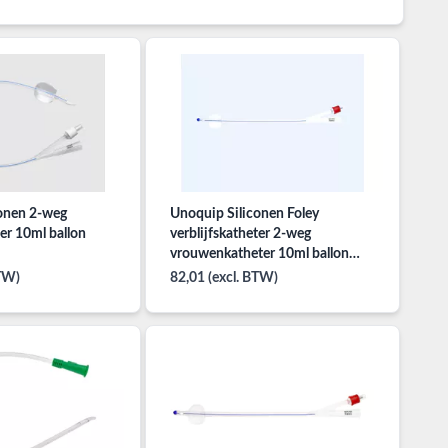
onen 2-weg
Unoquip Siliconen Foley
ter 10ml ballon
verblijfskatheter 2-weg
vrouwenkatheter 10ml ballon
nelaton tip
BTW)
82,01 (excl. BTW)