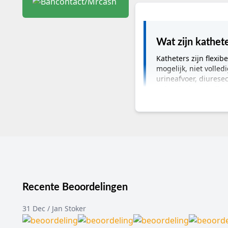
Wat zijn kathet
Katheters zijn flexi
mogelijk, niet volled
urineafvoer, diurese
gebruiksduur, indicat
Belangrijkste info
Categorie:
katheters
Toepassing:
blaasdrai
Gebruikers:
verpleegk
Zorgsetting:
ziekenhui
Subcategorieën:
verb
Recente Beoordelingen
Merken en productli
Wat zijn katheters
31 Dec / Jan Stoker
Een katheter is een flex