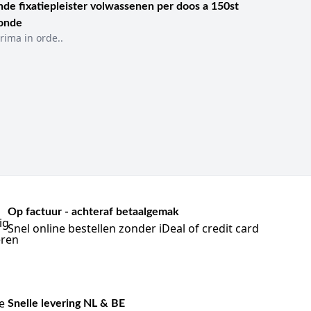
ters, vrouwenkatheters en spoelkatheters. Ook verschillen
de fixatiepleister volwassenen per doos a 150st
sonde
rima in orde..
rdt gekozen op basis van indicatie, verwachte
rocedure. Juist die specificiteit maakt katheters tot een
nneer gecontroleerde urineafvoer nodig is. Dat kan
ie, postoperatieve monitoring, neurologische
.
ge katheterduur, het verkleinen van het risico op CAUTI
ht voor intermitterende katheterisatie wanneer dat
fieke patiëntfactoren.
Op factuur - achteraf betaalgemak
Snel online bestellen zonder iDeal of credit card
ter weer wordt verwijderd.
Snelle levering NL & BE