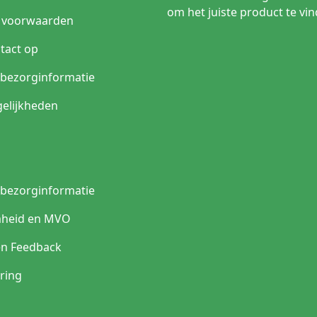
Eenmal
om het juiste product te vin
Tijdelijk gebruik, na lediging weer verwijderen
blaas
 voorwaarden
Drainagekanaal plus ballon
Standa
tact op
Extra kanaal voor spoelvloeistof
Postop
n bezorginformatie
Rechte tip
Algeme
elijkheden
Gebogen tip
Moeili
Biocompatibel en geschikt voor langere
Langdu
gebruiksduur
n bezorginformatie
t bij jouw toepassing?
heid en MVO
atie
Veelgekozen type
en Feedback
g zonder continue
Wordt na g
Intermitterende katheter
lediging
ring
Verblijfskatheter / Foley-
odig
Geschikt v
katheter