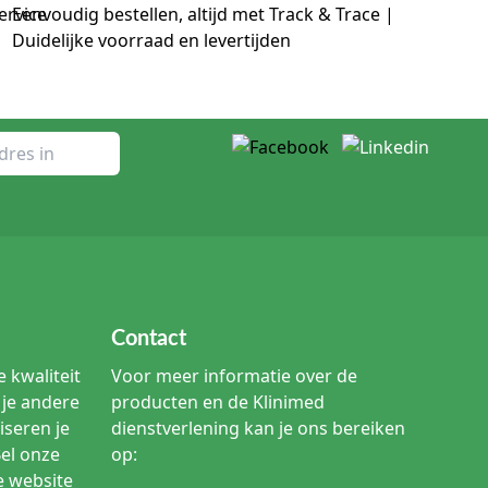
Eenvoudig bestellen, altijd met Track & Trace |
Duidelijke voorraad en levertijden
athypertrofie.
e.
n
rblijfskatheters en intermitterende katheters terug. Op
en 2-weg en 3-weg katheters, vrouwenkatheters en
elaton-katheters zichtbaar.
en en toepassing. Een 100% siliconen verblijfskatheter
katheter is juist passend wanneer continue drainage niet
doeld is voor situaties waarin spoeling nodig is.
Contact
 kwaliteit
Voor meer informatie over de
je andere
producten en de Klinimed
Veelgebruikte toepassing
iseren je
dienstverlening kan je ons bereiken
Bel onze
op:
etentie, diuresemeting, perioperatieve zorg
e website