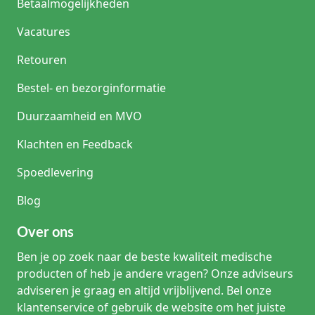
Betaalmogelijkheden
Kan Aquacel Ribbon in een wondholte worden gebruikt?
Vacatures
Aquacel Ribbon is ontwikkeld als lint- of strengvormige
uitvoering voor geschikte cavitaire wonden,
Retouren
ondermijningen of wondholten. Vul een wond niet te strak
en volg altijd de gebruiksinstructies van de fabrikant.
Bestel- en bezorginformatie
Hoe vaak moet Aquacel worden vervangen?
Duurzaamheid en MVO
De wisselfrequentie hangt af van de specifieke Aquacel-
uitvoering, de hoeveelheid exsudaat, wondstatus,
Klachten en Feedback
verzadiging van het verband en het behandelplan. Volg de
maximale draagtijd en instructies van de fabrikant.
Spoedlevering
Is Aquacel altijd steriel?
Blog
Controleer dit per productuitvoering en verpakking. Voor
toepassing op een wond moet u altijd de op de verpakking
Over ons
vermelde steriliteitsstatus, houdbaarheidsdatum en
integriteit van de verpakking verifiëren.
Ben je op zoek naar de beste kwaliteit medische
producten of heb je andere vragen? Onze adviseurs
adviseren je graag en altijd vrijblijvend. Bel onze
klantenservice of gebruik de website om het juiste