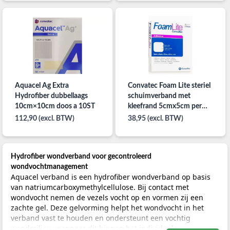
Aquacel Ag Extra
Convatec Foam Lite steriel
Hydrofiber dubbellaags
schuimverband met
10cm×10cm doos a 10ST
kleefrand 5cmx5cm per
10ST
112,90 (excl. BTW)
38,95 (excl. BTW)
Hydrofiber wondverband voor gecontroleerd
wondvochtmanagement
Aquacel verband is een hydrofiber wondverband op basis
van natriumcarboxymethylcellulose. Bij contact met
wondvocht nemen de vezels vocht op en vormen zij een
zachte gel. Deze gelvorming helpt het wondvocht in het
verband vast te houden en ondersteunt een vochtig
wondmilieu, wanneer dit binnen het individuele