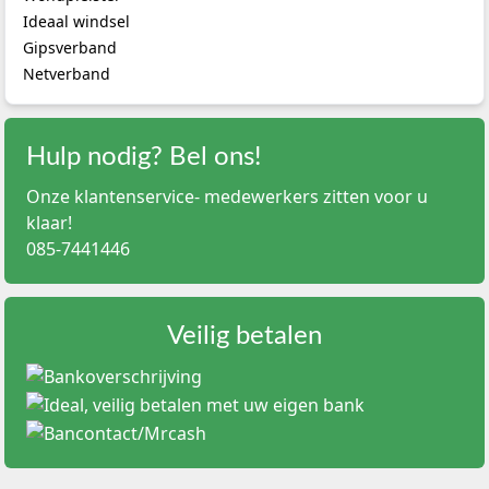
gelvorming gewenst zijn.
Ideaal windsel
Aquacel Extra:
een versterkte, dubbellaagse
hydrofiberuitvoering voor wonden met een hogere
Gipsverband
absorptiebehoefte of wanneer extra samenhang van het
Netverband
verband gewenst is.
Aquacel Ag:
een zilverhoudende hydrofiberuitvoering
voor toepassing volgens wondbehandelplan en lokaal
protocol, bijvoorbeeld wanneer lokale antimicrobiële
Hulp nodig? Bel ons!
ondersteuning wordt overwogen.
Onze klantenservice- medewerkers zitten voor u
Aquacel Ag Extra:
combineert de eigenschappen van
een versterkte hydrofiberstructuur met een
klaar!
zilverhoudende component.
085-7441446
Aquacel Foam:
een uitvoering waarin hydrofiber wordt
gecombineerd met een schuimlaag, voor situaties
waarin absorptie en aanvullende bescherming of
demping nodig kunnen zijn.
Veilig betalen
Aquacel Ribbon:
een lint- of strengvormige uitvoering
voor professionele behandeling van cavitaire wonden,
ondermijningen of wondholten.
Een zilverhoudend verband is geen vervanging voor
wondbeoordeling, debridement wanneer geïndiceerd,
behandeling van onderliggende oorzaken of systemische