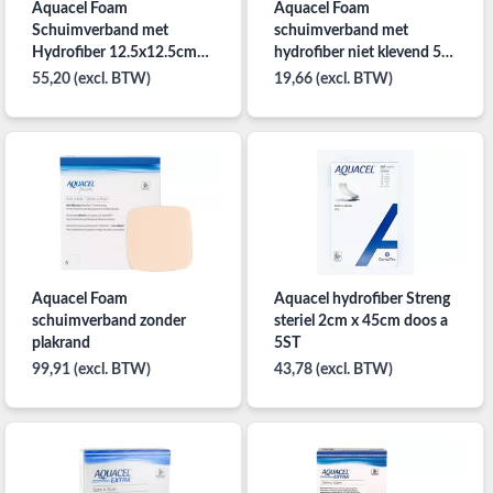
Aquacel Foam
Aquacel Foam
Schuimverband met
schuimverband met
Hydrofiber 12.5x12.5cm
hydrofiber niet klevend 5 X
per 10ST
5 CM steriel per 10ST
55,20 (excl. BTW)
19,66 (excl. BTW)
Aquacel Foam
Aquacel hydrofiber Streng
schuimverband zonder
steriel 2cm x 45cm doos a
plakrand
5ST
99,91 (excl. BTW)
43,78 (excl. BTW)