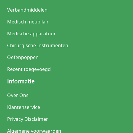
Advies van de productspecialist
Een productexpert uit de zorg adviseert: Kies bij
Verbandmiddelen
twijfel standaard voor een 4 mm pennaald en focus
op correcte injectietechniek in plaats van
Medisch meubilair
naaldlengte. Laat patiënten altijd de injectieplaats
roteren en controleer regelmatig op lipohypertrofie.
Medische apparatuur
Dit heeft directe invloed op de voorspelbaarheid van
insulineabsorptie en daarmee op de glykemische
Chirurgische Instrumenten
regulatie.
Oefenpoppen
Recent toegevoegd
Informatie
Over Ons
Klantenservice
Privacy Disclaimer
Algemene voorwaarden