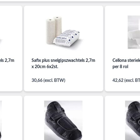
els 2,7m
Safix plus snelgipszwachtels 2,7m
Cellona steri
x 20cm 6x2st.
per 8 rol
30,66 (excl. BTW)
42,62 (excl. 