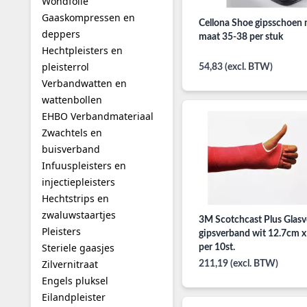
Wondfolie
Gaaskompressen en
Cellona Shoe gipsschoen 
deppers
maat 35-38 per stuk
Hechtpleisters en
pleisterrol
54,83 (excl. BTW)
Verbandwatten en
wattenbollen
EHBO Verbandmateriaal
Zwachtels en
buisverband
Infuuspleisters en
injectiepleisters
Hechtstrips en
zwaluwstaartjes
3M Scotchcast Plus Glasv
Pleisters
gipsverband wit 12.7cm 
Steriele gaasjes
per 10st.
Zilvernitraat
211,19 (excl. BTW)
Engels pluksel
Eilandpleister