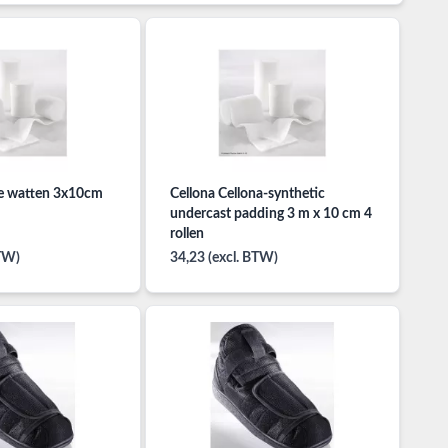
ele watten 3x10cm
Cellona Cellona-synthetic
undercast padding 3 m x 10 cm 4
rollen
BTW)
34,23 (excl. BTW)