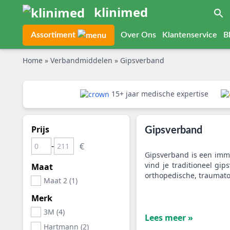
klinimed
Assortiment
Over Ons
Klantenservice
B
Home
»
Verbandmiddelen
»
Gipsverband
15+ jaar medische expertise
Prijs
Gipsverband
-
Gipsverband is een immob
vind je traditioneel gi
Maat
orthopedische, traumato
Maat 2 (1)
Merk
3M (4)
Lees meer »
Hartmann (2)