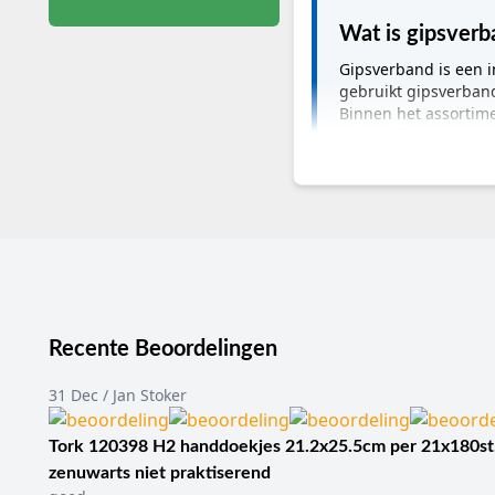
Wat is gipsverb
Gipsverband is een im
gebruikt gipsverband 
Binnen het assortime
polyurethaan.
Belangrijkste info
Productgroep:
gipsve
Toepassing:
fracturen
Typen:
traditioneel g
Breedtes:
circa 5 cm 
Lengtes:
circa 2,7 m t
Recente Beoordelingen
Doelgroep:
orthopedie
Normering:
CE-gecer
31 Dec / Jan Stoker
Wat is gipsverban
Gipsverband is een medi
Tork 120398 H2 handdoekjes 21.2x25.5cm per 21x180st
weke delen in rust kunne
zenuwarts niet praktiserend
calciumsulfaat, terwijl 