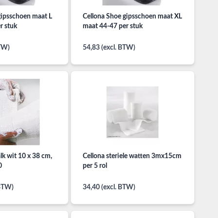
gipsschoen maat L
Cellona Shoe gipsschoen maat XL
r stuk
maat 44-47 per stuk
BTW)
54,83 (excl. BTW)
lk wit 10 x 38 cm,
Cellona steriele watten 3mx15cm
0
per 5 rol
 BTW)
34,40 (excl. BTW)