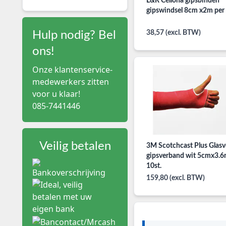
L&R Cellona gipsbinden
gipswindsel 8cm x2m per
38,57 (excl. BTW)
Hulp nodig? Bel
ons!
Onze klantenservice-
medewerkers zitten
voor u klaar!
085-7441446
Veilig betalen
3M Scotchcast Plus Glasv
gipsverband wit 5cmx3.6
10st.
159,80 (excl. BTW)