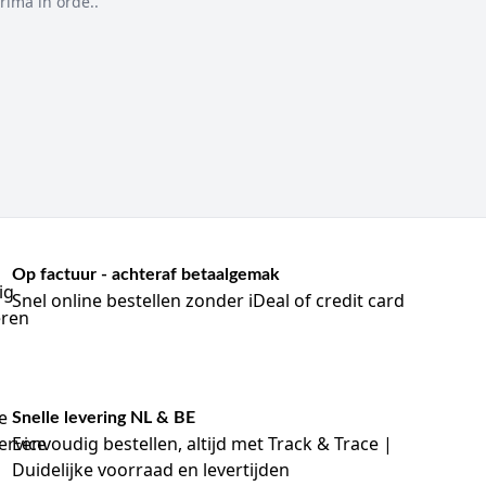
rima in orde..
ige ligamentletsels en als postoperatieve immobilisatie na
 op te vangen. Zodra de zwelling afneemt, kan een
atie van het letsel, de mate van instabiliteit en de
gtijd, sterkte en gebruiksgemak. Vooral het onderscheid
Op factuur - achteraf betaalgemak
Snel online bestellen zonder iDeal of credit card
Synthetisch gipsverband
Fiberglass of polyurethaan
Na circa 3-5 minuten
Snelle levering NL & BE
Na circa 20-30 minuten
Eenvoudig bestellen, altijd met Track & Trace |
Duidelijke voorraad en levertijden
Lichter