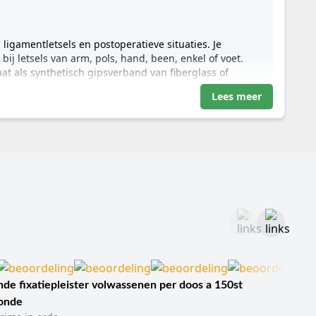
 ligamentletsels en postoperatieve situaties. Je
ij letsels van arm, pols, hand, been, enkel of voet.
at als synthetisch gipsverband van fiberglass of
Lees meer
mmobiliseren zodat botten, gewrichten, ligamenten of
de fixatiepleister volwassenen per doos a 150st
een uithardende substantie. Bij traditioneel gips is dat
sonde
an. Door de uitharding ontstaat een stevige constructie