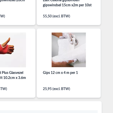
ipswindsel 20cm
L&R Cellona gipsbinden
gipswindsel 15cm x2m per 10st
BTW)
55,50 (excl. BTW)
 Plus Glasvezel
Gips 12 cm x 4 m per 1
it 10.2cm x 3.6m
 BTW)
25,95 (excl. BTW)