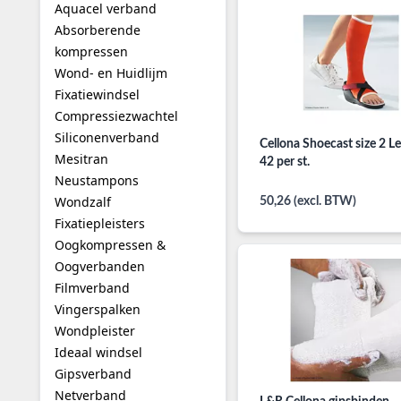
Aquacel verband
Absorberende
kompressen
Wond- en Huidlijm
Fixatiewindsel
Compressiezwachtel
Siliconenverband
Cellona Shoecast size 2 Le
Mesitran
42 per st.
Neustampons
Wondzalf
50,26 (excl. BTW)
Fixatiepleisters
Oogkompressen &
Oogverbanden
Filmverband
Vingerspalken
Wondpleister
Ideaal windsel
Gipsverband
Netverband