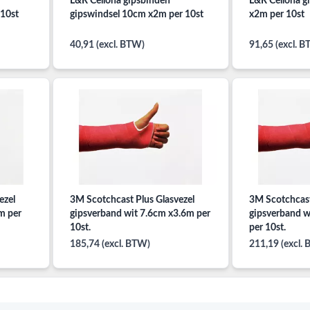
L&R Cellona gipsbinden
L&R Cellona g
 10st
gipswindsel 10cm x2m per 10st
x2m per 10st
40,91 (excl. BTW)
91,65 (excl. 
ezel
3M Scotchcast Plus Glasvezel
3M Scotchcast
m per
gipsverband wit 7.6cm x3.6m per
gipsverband w
10st.
per 10st.
185,74 (excl. BTW)
211,19 (excl.