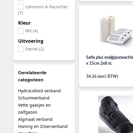
Lohmann & Rauscher
(7)
Kleur
Wit (4)
Uitvoering
Steriel (2)
Safix plus snelgipszwacht
x 15cm 2x8 st.
Gerelateerde
34,36 (excl. BTW)
categorieen
Hydrocolloid verband
Schuimverband
Vette gaasjes en
zalfgazen
Alginaat verband
Honing en Zilververband