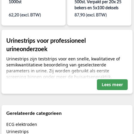
1000st
500st. Verpakt per 20x 25
bekers en 5x100 deksels
62,20 (excl. BTW)
87,90 (excl. BTW)
Urinestrips voor professioneel
urineonderzoek
Urinestrips zijn teststrips voor een snelle, kwalitatieve of
semikwantitatieve beoordeling van geselecteerde
parameters in urine. Zij worden gebruikt als eerste
screening binnen onder meer de huisartsenpraktijk,
verpleegzorg, ziekenhuiszorg en andere professionele
Lees meer
zorgomgevingen. Een uitslag kan aanleiding geven tot
aanvullend onderzoek, maar moet altijd worden beoordeeld
in samenhang met klachten, anamnese, lichamelijk
onderzoek en eventuele vervolgdiagnostiek.
Gerelateerde categorieen
In deze categorie vindt u urinestrips voor uiteenlopende
ECG elektroden
toepassingen: van gerichte strips voor één parameter tot
combi- en multistrips met meerdere testvelden. Ook vindt u
Urinestrips