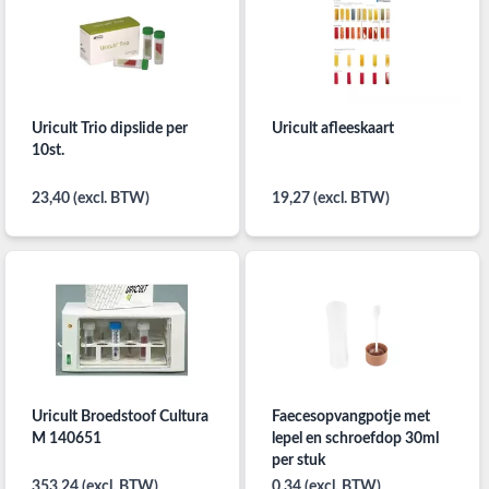
Uricult Trio dipslide per
Uricult afleeskaart
10st.
23,40 (excl. BTW)
19,27 (excl. BTW)
Uricult Broedstoof Cultura
Faecesopvangpotje met
M 140651
lepel en schroefdop 30ml
per stuk
353,24 (excl. BTW)
0,34 (excl. BTW)