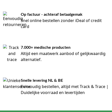
Bilirubine en urobilinogeen:
parameters die op
specifieke uitgebreide urinestrips kunnen voorkomen.
Op factuur - achteraf betaalgemak
Handmatig aflezen of werken met een urine-
Snel online bestellen zonder iDeal of credit
card
analyzer
Veel urinestrips zijn bedoeld voor visuele aflezing met de
kleurenschaal op de verpakking. Hierbij is het belangrijk
dat u de aangegeven reactietijd per testveld nauwkeurig
7.000+ medische producten
volgt. Kleurkaarten, afleestijden en interpretatiegrenzen
Altijd een maatwerk aanbod of gelijkwaardig
kunnen per merk en productvariant verschillen.
alternatief.
Wanneer u een urine-analyzer gebruikt, dient de teststrip
expliciet compatibel te zijn met dat systeem. Gebruik
daarom geen strips van een ander merk of type zonder
vooraf te controleren of deze volgens de fabrikant geschikt
Snelle levering NL & BE
zijn voor uw analyzer. In deze categorie vindt u ook een
Eenvoudig bestellen, altijd met Track & Trace |
urine-analyzer en productgroepen die bedoeld zijn voor
Duidelijke voorraad en levertijden
geautomatiseerde aflezing.
Voor een betrouwbare workflow vergelijkt u vooraf: