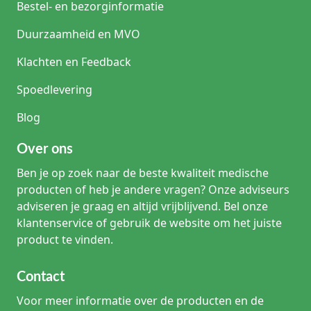
Bestel- en bezorginformatie
Wat is het verschil tussen een urinestrip met 3, 5 of 10
parameters?
Duurzaamheid en MVO
Het getal geeft aan hoeveel verschillende testvelden de
strip bevat. Een strip met meer parameters biedt een
Klachten en Feedback
breder screeningsprofiel, maar is niet automatisch de juiste
keuze voor iedere toepassing.
Spoedlevering
Kunnen urinestrips van verschillende merken door elkaar worden
Blog
gebruikt?
De testvelden, kleurenschaal, reactietijden en eventuele
Over ons
analyzer-compatibiliteit kunnen per merk verschillen.
Gebruik daarom altijd de productinformatie en
Ben je op zoek naar de beste kwaliteit medische
kleurenschaal van de strip die u op dat moment gebruikt.
producten of heb je andere vragen? Onze adviseurs
adviseren je graag en altijd vrijblijvend. Bel onze
Kan iedere urinestrip in een urine-analyzer worden gebruikt?
klantenservice of gebruik de website om het juiste
Nee. Urine-analyzers werken doorgaans met specifieke,
compatibele teststrips. Controleer vóór bestelling of de
product te vinden.
strip volgens de fabrikant geschikt is voor uw systeem.
Contact
Hoe bewaart u urinestrips?
Bewaar urinestrips in de originele verpakking en volg de
Voor meer informatie over de producten en de
opslaginstructies van de fabrikant. Sluit de koker na