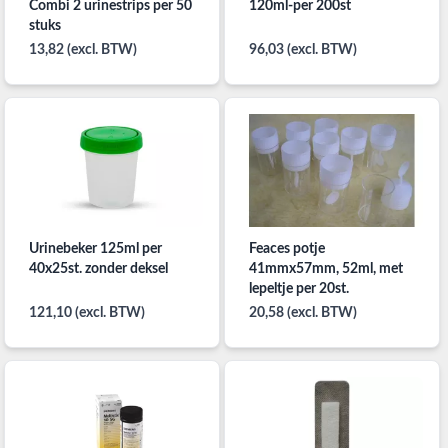
Combi 2 urinestrips per 50
120ml-per 200st
stuks
13,82 (excl. BTW)
96,03 (excl. BTW)
Urinebeker 125ml per
Feaces potje
40x25st. zonder deksel
41mmx57mm, 52ml, met
lepeltje per 20st.
121,10 (excl. BTW)
20,58 (excl. BTW)