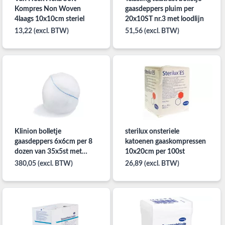
Kompres Non Woven
gaasdeppers pluim per
4laags 10x10cm steriel
20x10ST nr.3 met loodlijn
13,22 (excl. BTW)
51,56 (excl. BTW)
Klinion bolletje
sterilux onsteriele
gaasdeppers 6x6cm per 8
katoenen gaaskompressen
dozen van 35x5st met
10x20cm per 100st
loodlijn
380,05 (excl. BTW)
26,89 (excl. BTW)