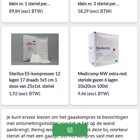
klein nr. 1 steriel per
klein nr. 3 steriel per
30x10st.
16x10st.
89,84 (excl. BTW)
58,29 (excl. BTW)
Sterilux ES-kompressen 12
Medicomp NW extra niet
lagen 17 draads 5x5 cm 1
steriele gazen 6 lagen
doos van 25x1st. steriel
10x20cm 100st
1,92 (excl. BTW)
9,46 (excl. BTW)
Je kunt ervoor kiezen om het gaaskompres te bevochtigen
met ontsmettingsmiddel voordat je het op de wond
aanbrengt. Reinig wondjes altijd en dek deze bij voorkeur
steriel af met een gaasje. Zet het kompres vast met een