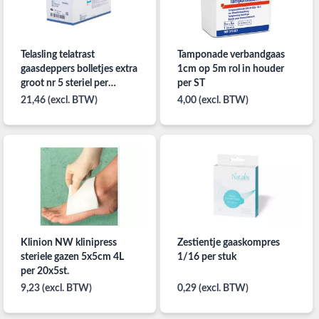
Telasling telatrast
Tamponade verbandgaas
gaasdeppers bolletjes extra
1cm op 5m rol in houder
groot nr 5 steriel per
per ST
10x10st
21,46 (excl. BTW)
4,00 (excl. BTW)
Klinion NW klinipress
Zestientje gaaskompres
steriele gazen 5x5cm 4L
1/16 per stuk
per 20x5st.
9,23 (excl. BTW)
0,29 (excl. BTW)