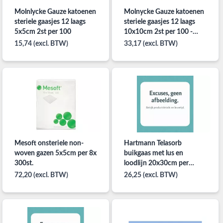
Molnlycke Gauze katoenen
Molnycke Gauze katoenen
steriele gaasjes 12 laags
steriele gaasjes 12 laags
5x5cm 2st per 100
10x10cm 2st per 100 -
NIET MEER LEVERBAAR
15,74 (excl. BTW)
33,17 (excl. BTW)
Mesoft onsteriele non-
Hartmann Telasorb
woven gazen 5x5cm per 8x
buikgaas met lus en
300st.
loodlijn 20x30cm per
24x2ST
72,20 (excl. BTW)
26,25 (excl. BTW)