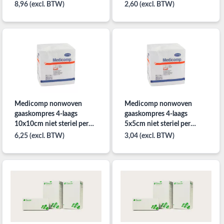
per 100st. niet steriel
steriel
8,96 (excl. BTW)
2,60 (excl. BTW)
Medicomp nonwoven
Medicomp nonwoven
gaaskompres 4-laags
gaaskompres 4-laags
10x10cm niet steriel per
5x5cm niet steriel per
100ST
100st.
6,25 (excl. BTW)
3,04 (excl. BTW)