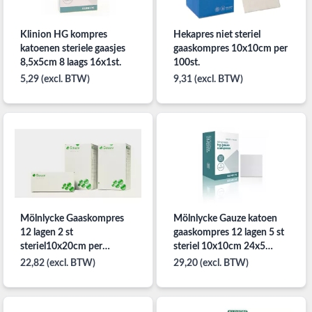
Klinion HG kompres
Hekapres niet steriel
katoenen steriele gaasjes
gaaskompres 10x10cm per
8,5x5cm 8 laags 16x1st.
100st.
5,29 (excl. BTW)
9,31 (excl. BTW)
Mölnlycke Gaaskompres
Mölnlycke Gauze katoen
12 lagen 2 st
gaaskompres 12 lagen 5 st
steriel10x20cm per
steriel 10x10cm 24x5
50x2stuks
stuks
22,82 (excl. BTW)
29,20 (excl. BTW)