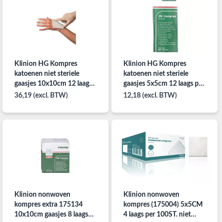
Klinion HG Kompres
Klinion HG Kompres
katoenen niet steriele
katoenen niet steriele
gaasjes 10x10cm 12 laags
gaasjes 5x5cm 12 laags per
per 100st.
100st.
36,19 (excl. BTW)
12,18 (excl. BTW)
Klinion nonwoven
Klinion nonwoven
kompres extra 175134
kompres (175004) 5x5CM
10x10cm gaasjes 8 laags
4 laags per 100ST. niet