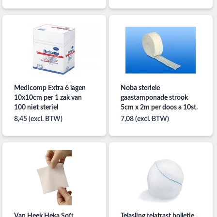
Medicomp Extra 6 lagen
Noba steriele
10x10cm per 1 zak van
gaastamponade strook
100 niet steriel
5cm x 2m per doos a 10st.
8,45 (excl. BTW)
7,08 (excl. BTW)
Van Heek Heka Soft
Telasling telatrast bolletje