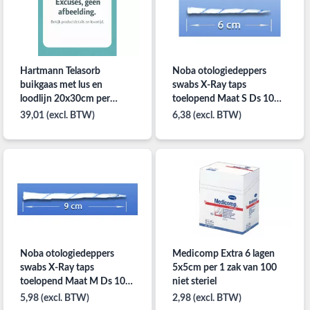
Hartmann Telasorb
Noba otologiedeppers
buikgaas met lus en
swabs X-Ray taps
loodlijn 20x30cm per
toelopend Maat S Ds 100
16x5ST
stuk
39,01 (excl. BTW)
6,38 (excl. BTW)
Noba otologiedeppers
Medicomp Extra 6 lagen
swabs X-Ray taps
5x5cm per 1 zak van 100
toelopend Maat M Ds 100
niet steriel
stuk
5,98 (excl. BTW)
2,98 (excl. BTW)