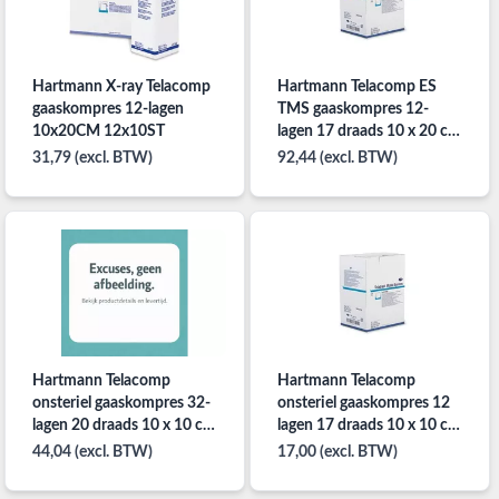
Hartmann X-ray Telacomp
Hartmann Telacomp ES
gaaskompres 12-lagen
TMS gaaskompres 12-
10x20CM 12x10ST
lagen 17 draads 10 x 20 cm
per 8x20 st steriel
31,79 (excl. BTW)
92,44 (excl. BTW)
Hartmann Telacomp
Hartmann Telacomp
onsteriel gaaskompres 32-
onsteriel gaaskompres 12
lagen 20 draads 10 x 10 cm
lagen 17 draads 10 x 10 cm
per 50st.
per 100st.
44,04 (excl. BTW)
17,00 (excl. BTW)