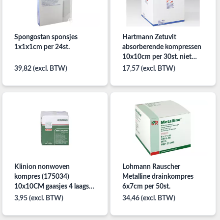
Spongostan sponsjes
Hartmann Zetuvit
1x1x1cm per 24st.
absorberende kompressen
10x10cm per 30st. niet
steriel.
39,82 (excl. BTW)
17,57 (excl. BTW)
Klinion nonwoven
Lohmann Rauscher
kompres (175034)
Metalline drainkompres
10x10CM gaasjes 4 laags
6x7cm per 50st.
per 100ST. niet steriel
3,95 (excl. BTW)
34,46 (excl. BTW)