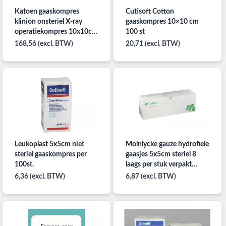
Katoen gaaskompres
Cutisoft Cotton
klinion onsteriel X-ray
gaaskompres 10×10 cm
operatiekompres 10x10cm
100 st
per 20x50st
168,56 (excl. BTW)
20,71 (excl. BTW)
Leukoplast 5x5cm niet
Molnlycke gauze hydrofiele
steriel gaaskompres per
gaasjes 5x5cm steriel 8
100st.
laags per stuk verpakt
150st.
6,36 (excl. BTW)
6,87 (excl. BTW)