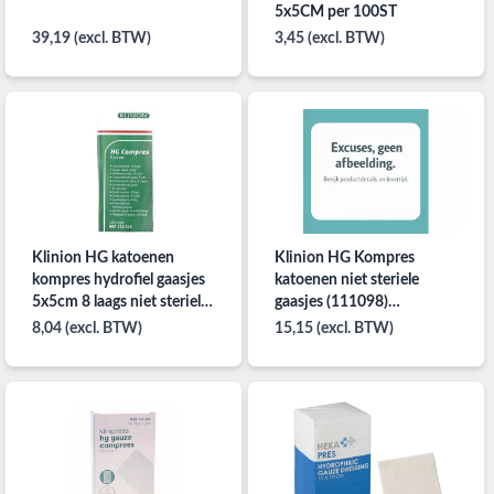
5x5CM per 100ST
39,19 (excl. BTW)
3,45 (excl. BTW)
Klinion HG katoenen
Klinion HG Kompres
kompres hydrofiel gaasjes
katoenen niet steriele
5x5cm 8 laags niet steriel
gaasjes (111098)
(111025) per 100st.
10x10CM 8 laags per
8,04 (excl. BTW)
15,15 (excl. BTW)
100ST.