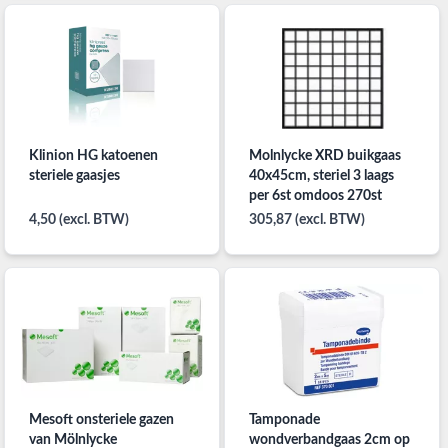
Klinion HG katoenen
Molnlycke XRD buikgaas
steriele gaasjes
40x45cm, steriel 3 laags
per 6st omdoos 270st
4,50 (excl. BTW)
305,87 (excl. BTW)
Mesoft onsteriele gazen
Tamponade
van Mölnlycke
wondverbandgaas 2cm op