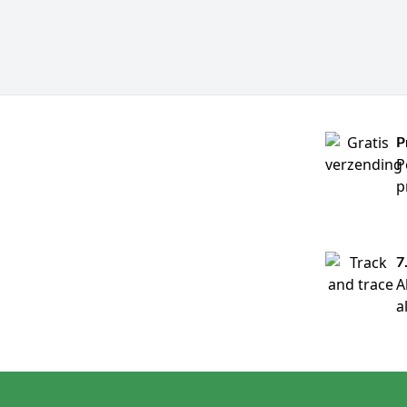
P
P
p
7
A
a