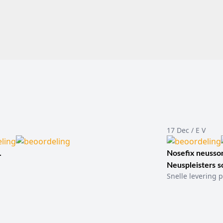
17 Dec / E V
.
Nosefix neusson
Neuspleisters 
Snelle levering p