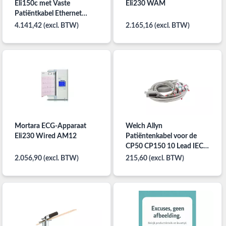
Eli150c met Vaste
Eli230 WAM
Patiëntkabel Ethernet
LAN-Aansluiting
4.141,42 (excl. BTW)
2.165,16 (excl. BTW)
Mortara ECG-Apparaat
Welch Allyn
Eli230 Wired AM12
Patiëntenkabel voor de
CP50 CP150 10 Lead IEC
Stekker
2.056,90 (excl. BTW)
215,60 (excl. BTW)