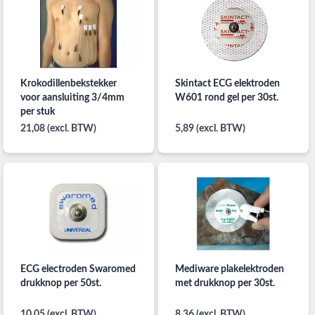
Krokodillenbekstekker
Skintact ECG elektroden
voor aansluiting 3/4mm
W601 rond gel per 30st.
per stuk
21,08 (excl. BTW)
5,89 (excl. BTW)
ECG electroden Swaromed
Mediware plakelektroden
drukknop per 50st.
met drukknop per 30st.
10,05 (excl. BTW)
8,36 (excl. BTW)