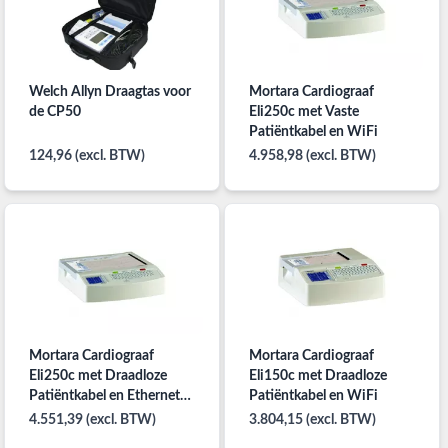
Welch Allyn Draagtas voor
Mortara Cardiograaf
de CP50
Eli250c met Vaste
Patiëntkabel en WiFi
124,96 (excl. BTW)
4.958,98 (excl. BTW)
Mortara Cardiograaf
Mortara Cardiograaf
Eli250c met Draadloze
Eli150c met Draadloze
Patiëntkabel en Ethernet
Patiëntkabel en WiFi
LAN-Aansluiting
4.551,39 (excl. BTW)
3.804,15 (excl. BTW)