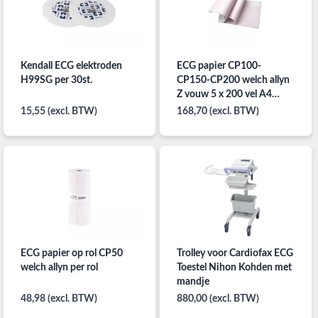
Kendall ECG elektroden
ECG papier CP100-
H99SG per 30st.
CP150-CP200 welch allyn
Z vouw 5 x 200 vel A4
papier
15,55 (excl. BTW)
168,70 (excl. BTW)
ECG papier op rol CP50
Trolley voor Cardiofax ECG
welch allyn per rol
Toestel Nihon Kohden met
mandje
48,98 (excl. BTW)
880,00 (excl. BTW)