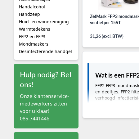
Handalcohol
Handzeep
ZetMask FFP3 mondmask
Huid- en wondreiniging
ventiel per 15ST
Warmtedekens
FFP2 en FFP3
31,26 (excl. BTW)
Mondmaskers
Desinfecterende handgel
Hulp nodig? Bel
Wat is een FFP
ons!
FFP2 FFP3 mondmaske
en deeltjes. FFP2 fil
Onze klantenservice-
verhoogd infectieris
medewerkers zitten
voor u klaar!
FFP2 FFP3 mondmas
085-7441446
De effectiviteit van ade
bescherming tegen vloeib