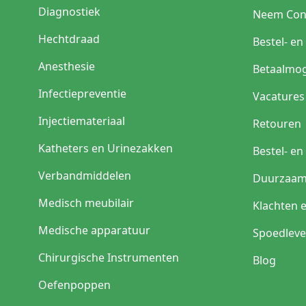
de binnenzijde om be
Diagnostiek
Neem Con
Hechtdraad
Bestel- e
Anesthesie
Betaalmog
Infectiepreventie
Vacatures
Injectiemateriaal
Retouren
Katheters en Urinezakken
Bestel- e
Verbandmiddelen
Duurzaam
Medisch meubilair
Klachten 
Medische apparatuur
Spoedleve
Chirurgische Instrumenten
Blog
Oefenpoppen