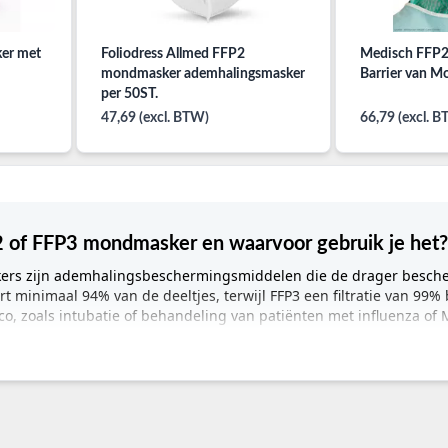
er met
Foliodress Allmed FFP2
Medisch FFP
mondmasker ademhalingsmasker
Barrier van Mo
per 50ST.
47,69 (excl. BTW)
66,79 (excl. 
2 of FFP3 mondmasker en waarvoor gebruik je het
rs zijn ademhalingsbeschermingsmiddelen die de drager besche
tert minimaal 94% van de deeltjes, terwijl FFP3 een filtratie van 99%
ico, zoals intubatie of behandeling van patiënten met influenza of
kers voor professioneel medisch gebruik
mhalingsbescherming in een klinische setting hangt direct samen met
are en vaste aerosolen die als matig schadelijk worden geclassifice