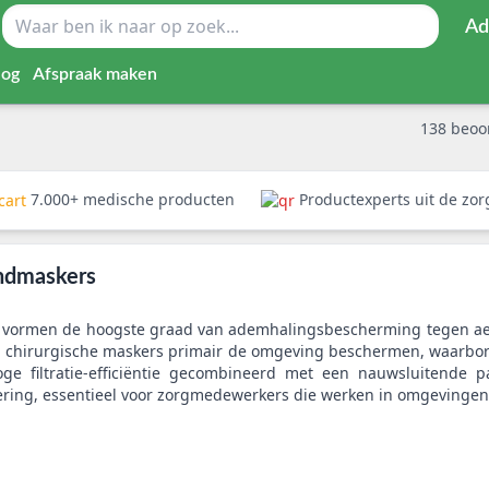
Ad
log
Afspraak maken
138
beoo
7.000+ medische producten
Productexperts uit de zo
ndmaskers
vormen de hoogste graad van ademhalingsbescherming tegen aeros
d chirurgische maskers primair de omgeving beschermen, waarborge
e filtratie-efficiëntie gecombineerd met een nauwsluitende 
ing, essentieel voor zorgmedewerkers die werken in omgevingen 