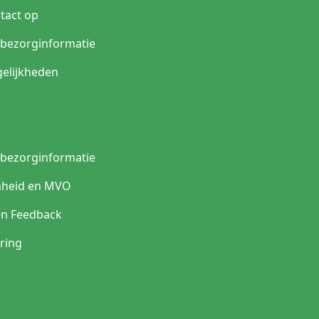
slaan te voorkomen.
tact op
n bezorginformatie
elijkheden
n bezorginformatie
heid en MVO
en Feedback
ring