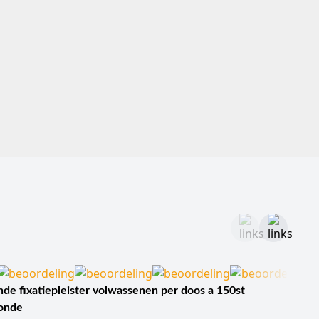
ginstellingen is het cruciaal dat maskers niet alleen over
 tijdens een dienst, zonder dat de afdichting bij spraak
armteopbouw te verminderen.
e maskers.
ekkage.
ulosis en influenza-virussen.
 en reanimatie.
atie.
de fixatiepleister volwassenen per doos a 150st
sonde
sse.