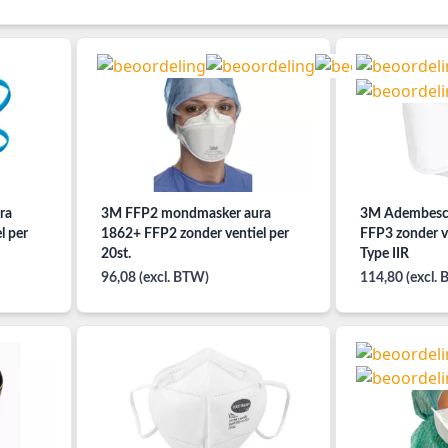
ra
3M FFP2 mondmasker aura
3M Adembesc
l per
1862+ FFP2 zonder ventiel per
FFP3 zonder ve
20st.
Type IIR
96,08 (excl. BTW)
114,80 (excl.