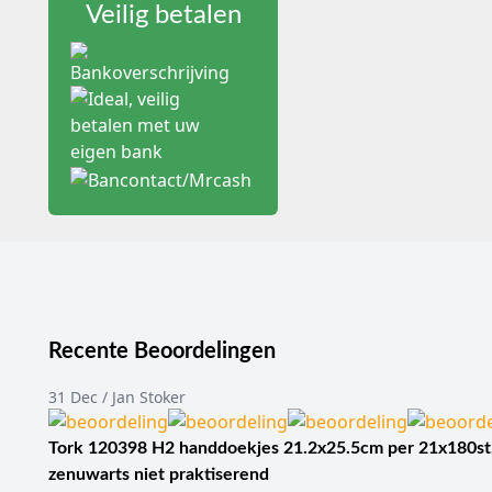
blootstelling aan zeer ho
Veilig betalen
de juiste certificering 
of beweging verloren ga
Kenmerken van ons assort
Gecertificeerd volge
Varianten met en zon
Verschillende pasvor
Voorzien van instelb
Individueel steriel v
Hoge ademweerstand-r
Medische toepassingen en 
Infectiepreventie:
Bes
Aërosol-genererende
Isolatieverpleging:
In
Recente Beoordelingen
Laboratoriumwerk:
V
31 Dec / Jan Stoker
Voordelen voor praktijk en
Drastische reductie 
Voldoet aan de richtl
Tork 120398 H2 handdoekjes 21.2x25.5cm per 21x180st
Huidvriendelijke mater
zenuwarts niet praktiserend
Duidelijke kleurcode