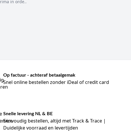
rima in orde..
bescherming.
ng.
eter hun vorm bij zware fysieke inspanning.
htig uit of in om te controleren op lekken langs de
ratiekamer, omdat uitademingslucht ongefilterd de
 of na contact met besmet materiaal.
Op factuur - achteraf betaalgemak
Snel online bestellen zonder iDeal of credit card
verordening).
ganisaties.
uw afdeling.
Snelle levering NL & BE
Eenvoudig bestellen, altijd met Track & Trace |
Duidelijke voorraad en levertijden