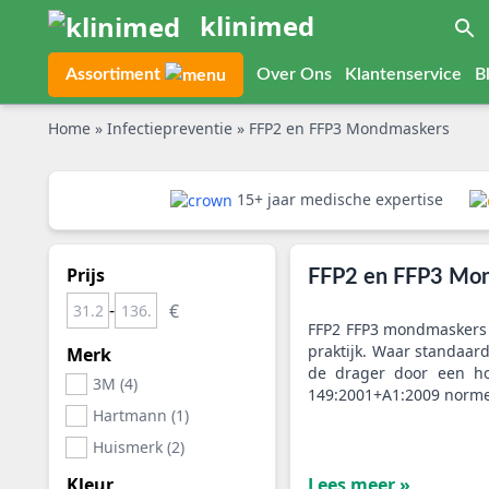
klinimed
Assortiment
Over Ons
Klantenservice
B
Home
»
Infectiepreventie
»
FFP2 en FFP3 Mondmaskers
15+ jaar medische expertise
Prijs
FFP2 en FFP3 Mo
-
FFP2 FFP3 mondmaskers 
praktijk. Waar standaar
Merk
de drager door een hog
3M (4)
149:2001+A1:2009 normer
Hartmann (1)
Huismerk (2)
Kleur
Lees meer »