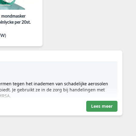
2 mondmasker
lnlycke per 20st.
BTW)
?
rmen tegen het inademen van schadelijke aerosolen
 biedt. Je gebruikt ze in de zorg bij handelingen met
 MRSA.
Lees meer
 de filtratieklasse en de face-fit. Een FFP2-masker biedt
erd, terwijl FFP3-maskers noodzakelijk zijn bij