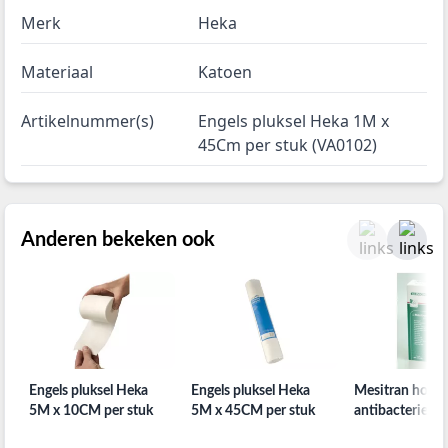
Merk
Heka
Materiaal
Katoen
Artikelnummer(s)
Engels pluksel Heka 1M x
45Cm per stuk (VA0102)
Anderen bekeken ook
Engels pluksel Heka
Engels pluksel Heka
Mesitran honin
5M x 10CM per stuk
5M x 45CM per stuk
antibacterieel 