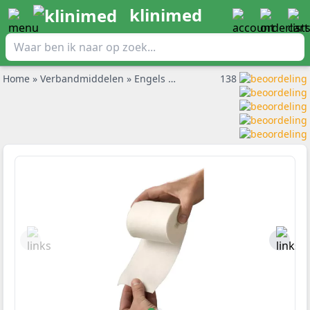
klinimed
Home
»
Verbandmiddelen
»
Engels pluksel
»
Engels pluksel Heka
138