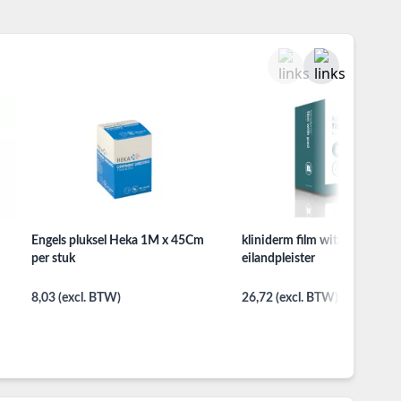
Engels pluksel Heka 1M x 45Cm
kliniderm film with pad
per stuk
eilandpleister
8,03 (excl. BTW)
26,72 (excl. BTW)