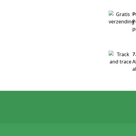
P
P
p
7
A
a