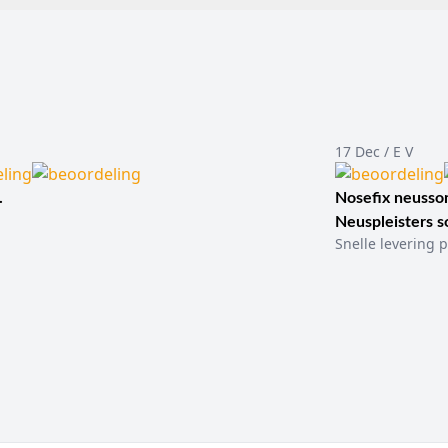
17 Dec / E V
.
Nosefix neusson
Neuspleisters 
Snelle levering p