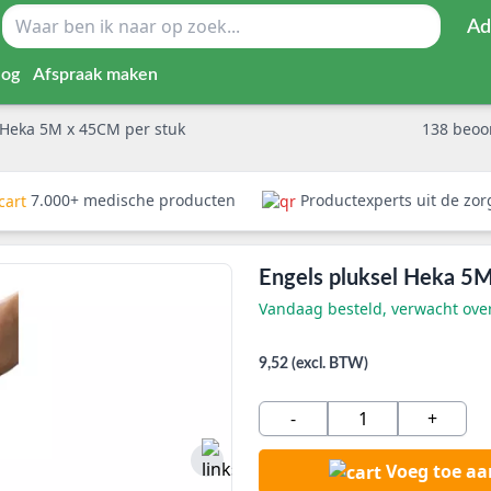
Ad
log
Afspraak maken
 Heka 5M x 45CM per stuk
138
beoo
7.000+ medische producten
Productexperts uit de zo
Engels pluksel Heka 5
Vandaag besteld, verwacht ov
9,52 (excl. BTW)
-
+
Voeg toe a