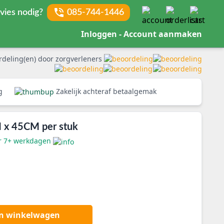
vies nodig?
085-744-1446
Inloggen - Account aanmaken
rdeling(en) door zorgverleners
rg
Zakelijk achteraf betaalgemak
M x 45CM per stuk
er 7+ werkdagen
an winkelwagen