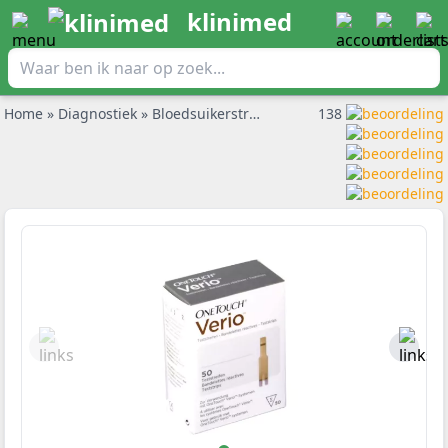
klinimed
Home
»
Diagnostiek
»
Bloedsuikerstrips
»
Onetouch Verio glucoses
138