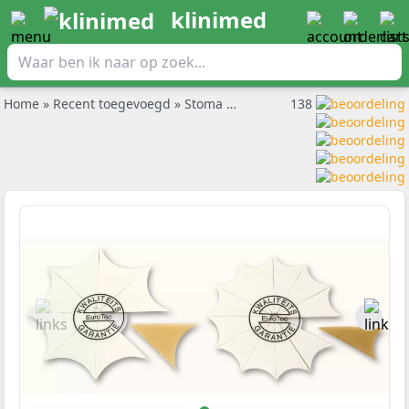
klinimed
Home
»
Recent toegevoegd
»
Stoma varimate dubbel wigwiel wiggetjes large 40st
138