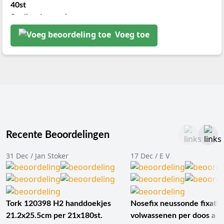
40st
Sneller dan snel
Fantastisch ..
Voeg toe
Recente Beoordelingen
31 Dec / Jan Stoker
17 Dec / E V
Tork 120398 H2 handdoekjes
Nosefix neussonde fixatie
21.2x25.5cm per 21x180st.
volwassenen per doos a 1