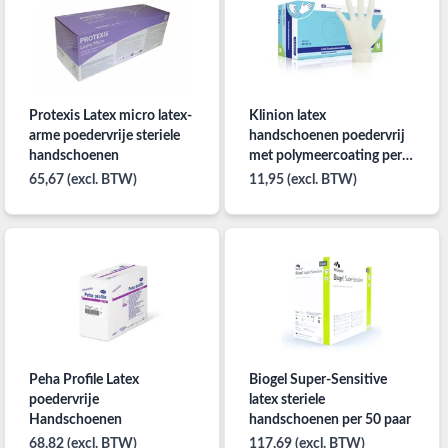
Protexis Latex micro latex-
Klinion latex
arme poedervrije steriele
handschoenen poedervrij
handschoenen
met polymeercoating per
100st.
65,67 (excl. BTW)
11,95 (excl. BTW)
Peha Profile Latex
Biogel Super-Sensitive
poedervrije
latex steriele
Handschoenen
handschoenen per 50 paar
68,82 (excl. BTW)
117,69 (excl. BTW)