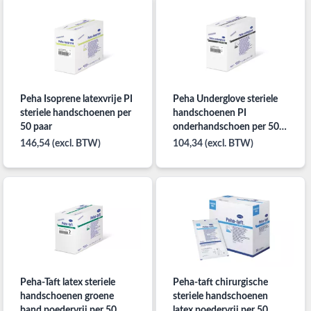
Peha Isoprene latexvrije PI
Peha Underglove steriele
steriele handschoenen per
handschoenen PI
50 paar
onderhandschoen per 50
paar
146,54 (excl. BTW)
104,34 (excl. BTW)
Peha-Taft latex steriele
Peha-taft chirurgische
handschoenen groene
steriele handschoenen
band poedervrij per 50
latex poedervrij per 50