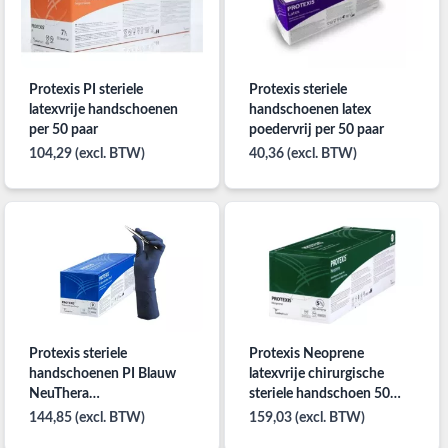
Protexis PI steriele
Protexis steriele
latexvrije handschoenen
handschoenen latex
per 50 paar
poedervrij per 50 paar
104,29 (excl. BTW)
40,36 (excl. BTW)
Protexis steriele
Protexis Neoprene
handschoenen PI Blauw
latexvrije chirurgische
NeuThera
steriele handschoen 50
onderhandschoenen per
paar
144,85 (excl. BTW)
159,03 (excl. BTW)
50 paar