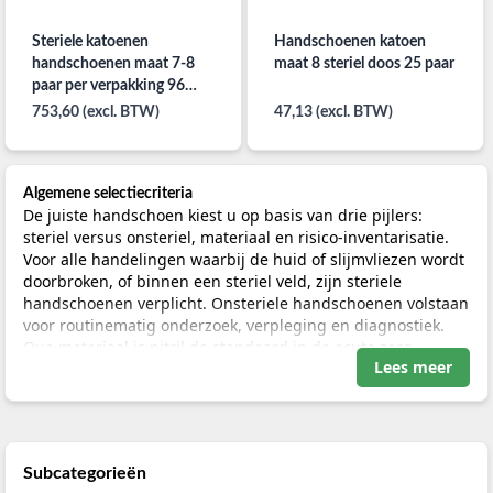
Steriele katoenen
Handschoenen katoen
handschoenen maat 7-8
maat 8 steriel doos 25 paar
paar per verpakking 96
paar per doos
753,60 (excl. BTW)
47,13 (excl. BTW)
Algemene selectiecriteria
De juiste handschoen kiest u op basis van drie pijlers:
steriel versus onsteriel, materiaal en risico-inventarisatie.
Voor alle handelingen waarbij de huid of slijmvliezen wordt
doorbroken, of binnen een steriel veld, zijn steriele
handschoenen verplicht. Onsteriele handschoenen volstaan
voor routinematig onderzoek, verpleging en diagnostiek.
Qua materiaal is nitril de standaard in de acute zorg
Lees meer
vanwege de hoge weerstand tegen punctie en chemicaliën.
Latex biedt het beste tastgevoel, maar is gecontra-indiceerd
bij latexallergie. Vinyl is geschikt voor kortdurende, laag-
risico handelingen. Bij double gloving in de OK draagt u
een onderhandschoen onder de steriele buitenhandschoen
Subcategorieën
voor extra veiligheid.