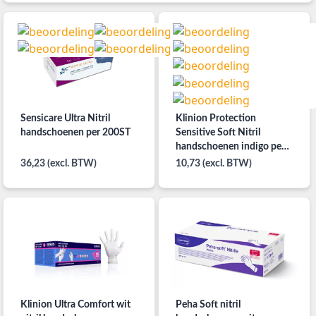
Sensicare Ultra Nitril
Klinion Protection
handschoenen per 200ST
Sensitive Soft Nitril
handschoenen indigo per
150ST
36,23 (excl. BTW)
10,73 (excl. BTW)
Klinion Ultra Comfort wit
Peha Soft nitril