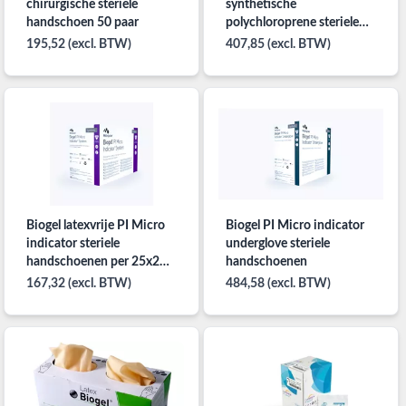
chirurgische steriele
synthetische
handschoen 50 paar
polychloroprene steriele
handschoenen 50 paar
195,52 (excl. BTW)
407,85 (excl. BTW)
Biogel latexvrije PI Micro
Biogel PI Micro indicator
indicator steriele
underglove steriele
handschoenen per 25x2
handschoenen
paar
167,32 (excl. BTW)
484,58 (excl. BTW)