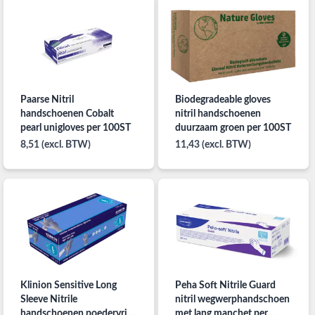
Paarse Nitril
Biodegradeable gloves
handschoenen Cobalt
nitril handschoenen
pearl unigloves per 100ST
duurzaam groen per 100ST
8,51 (excl. BTW)
11,43 (excl. BTW)
Klinion Sensitive Long
Peha Soft Nitrile Guard
Sleeve Nitrile
nitril wegwerphandschoen
handschoenen poedervrij
met lang manchet per