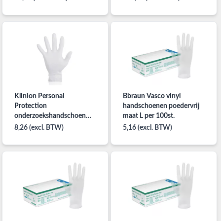
Klinion Personal
Bbraun Vasco vinyl
Protection
handschoenen poedervrij
onderzoekshandschoen
maat L per 100st.
Vinyl poedervrij maat M
8,26 (excl. BTW)
5,16 (excl. BTW)