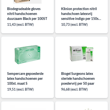
Biodegradeable gloves
Klinion protection nitril
nitril handschoenen
handschoen latexvrij
duurzaam Black per 100ST
sensitive indigo per 150st.
XL
11,43 (excl. BTW)
10,73 (excl. BTW)
Sempercare gepoederde
Biogel Surgeons latex
latex handschoenen per
steriele handschoenen
100st. maat S
poedervrij per 50 paar
19,51 (excl. BTW)
96,68 (excl. BTW)