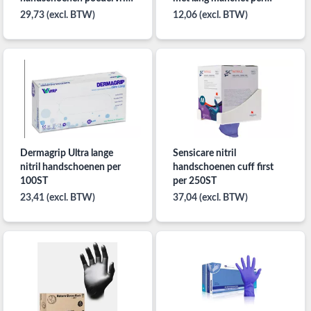
Indigo
100ST
29,73 (excl. BTW)
12,06 (excl. BTW)
Dermagrip Ultra lange
Sensicare nitril
nitril handschoenen per
handschoenen cuff first
100ST
per 250ST
23,41 (excl. BTW)
37,04 (excl. BTW)