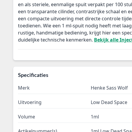
en als steriele, eenmalige spuit verpakt per 100 st
een transparante cilinder, contrastrijke schaal en e
een compacte uitvoering met directe controle tijde
toedienen. Wie een 1 ml-spuit nodig heeft met laa
rustige, handmatige bediening, krijgt hier een spec
duidelijke technische kenmerken.
Bekijk alle Inje
Specificaties
Merk
Henke Sass Wolf
Uitvoering
Low Dead Space
Volume
1ml
Artikelnummer(s)
1ml Low Dead Spa