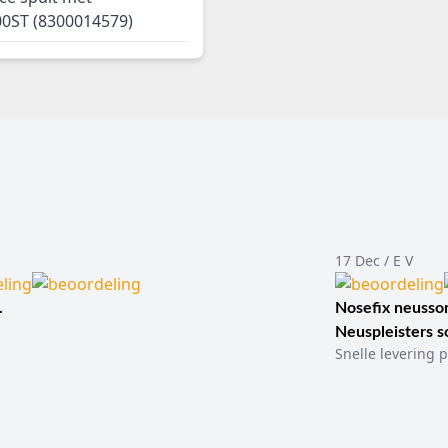
00ST (8300014579)
17 Dec / E V
.
Nosefix neusson
Neuspleisters 
Snelle levering p