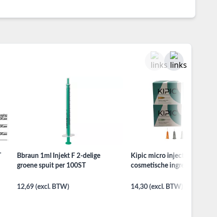
T
Bbraun 1ml Injekt F 2-delige
Kipic micro injectienaalden 
groene spuit per 100ST
cosmetische ingrepen per 1
12,69 (excl. BTW)
14,30 (excl. BTW)