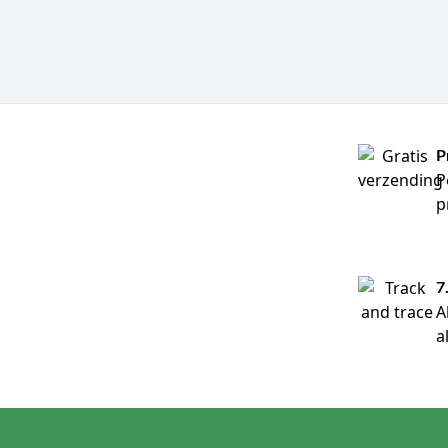
P
P
p
7
A
a