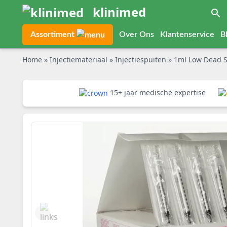
klinimed
Assortiment
Over Ons
Klantenservice
B
Home
»
Injectiemateriaal
»
Injectiespuiten
»
1ml Low Dead S
15+ jaar medische expertise