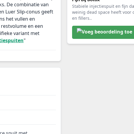
uks. De combinatie van
Stabiele injectiespuit en fijn d
en Luer Slip-conus geeft
weinig dead space heeft voor 
en fillers..
ns het vullen en
g restvolume en een
ifieke variant met
ctiespuiten
"
ce spuit met