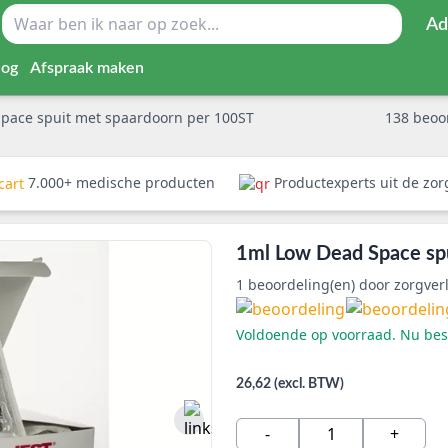
Ad
log
Afspraak maken
pace spuit met spaardoorn per 100ST
138
beoo
7.000+ medische producten
Productexperts uit de zo
1ml Low Dead Space sp
1
beoordeling(en) door zorgver
Voldoende op voorraad. Nu best
26,62 (excl. BTW)
-
+