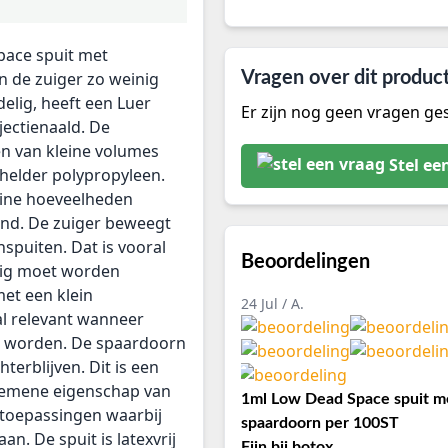
space spuit met
n de zuiger zo weinig
Vragen over dit produc
delig, heeft een Luer
Er zijn nog geen vragen ges
jectienaald. De
en van kleine volumes
Stel ee
alhelder polypropyleen.
leine hoeveelheden
nd. De zuiger beweegt
nspuiten. Dat is vooral
Beoordelingen
dig moet worden
met een klein
24 Jul / A.
al relevant wanneer
et worden. De spaardoorn
hterblijven. Dit is een
lgemene eigenschap van
1ml Low Dead Space spuit m
j toepassingen waarbij
spaardoorn per 100ST
an. De spuit is latexvrij
Fijn bij botox