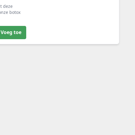
at deze
onze botox
Voeg toe