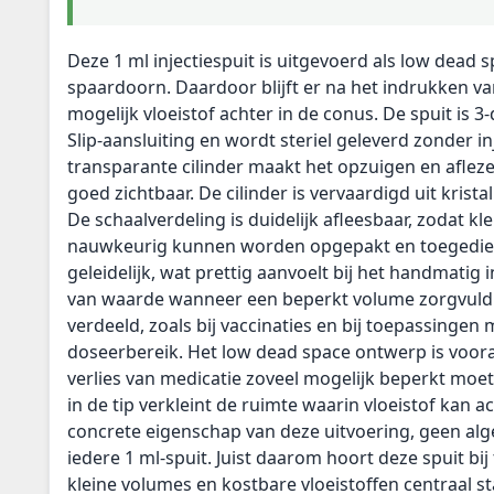
Deze 1 ml injectiespuit is uitgevoerd als low dead 
spaardoorn. Daardoor blijft er na het indrukken va
mogelijk vloeistof achter in de conus. De spuit is 3-
Slip-aansluiting en wordt steriel geleverd zonder in
transparante cilinder maakt het opzuigen en aflez
goed zichtbaar. De cilinder is vervaardigd uit krist
De schaalverdeling is duidelijk afleesbaar, zodat k
nauwkeurig kunnen worden opgepakt en toegedie
geleidelijk, wat prettig aanvoelt bij het handmatig i
van waarde wanneer een beperkt volume zorgvul
verdeeld, zoals bij vaccinaties en bij toepassingen 
doseerbereik. Het low dead space ontwerp is voor
verlies van medicatie zoveel mogelijk beperkt mo
in de tip verkleint de ruimte waarin vloeistof kan ac
concrete eigenschap van deze uitvoering, geen a
iedere 1 ml-spuit. Juist daarom hoort deze spuit bi
kleine volumes en kostbare vloeistoffen centraal sta