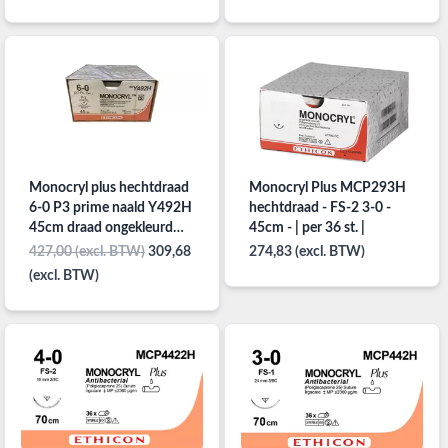
Monocryl plus hechtdraad
Monocryl Plus MCP293H
6-0 P3 prime naald Y492H
hechtdraad - FS-2 3-0 -
45cm draad ongekleurd
45cm - | per 36 st. |
per 36st.
427,00 (excl. BTW)
309,68
274,83 (excl. BTW)
(excl. BTW)