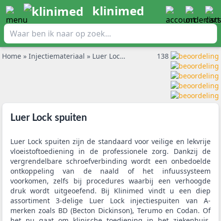
klinimed
Home
»
Injectiemateriaal
»
Luer Lock spuiten
138
Luer Lock spuiten
Luer Lock spuiten zijn de standaard voor veilige en lekvrije
vloeistoftoediening in de professionele zorg. Dankzij de
vergrendelbare schroefverbinding wordt een onbedoelde
ontkoppeling van de naald of het infuussysteem
voorkomen, zelfs bij procedures waarbij een verhoogde
druk wordt uitgeoefend. Bij Klinimed vindt u een diep
assortiment 3-delige Luer Lock injectiespuiten van A-
merken zoals BD (Becton Dickinson), Terumo en Codan. Of
het nu gaat om klinische toediening in het ziekenhuis,