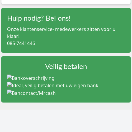
De keuze voor het juiste volume is bepalend voor de
precisie van de toediening. Wij voeren onder andere de
volgende varianten:
Hulp nodig? Bel ons!
Kleine volumes (1 ml - 3 ml):
Ideaal voor uiterst
Onze klantenservice- medewerkers zitten voor u
nauwkeurige doseringen en pediatrische toepassingen.
klaar!
Vaak uitgerust met een fijnere schaalverdeling.
085-7441446
Standaard volumes (5 ml - 10 ml):
De meest gebruikte
spuiten voor algemene injecties en bloedafname.
Grote volumes (20 ml - 100 ml):
Veelal ingezet voor het
spoelen van catheters, perfusorpompen of het optrekken
Veilig betalen
van grotere hoeveelheden spoelvloeistof.
Materiaal en transparantie
Onze spuiten zijn vervaardigd uit hoogwaardig
polypropyleen. De cilinders zijn kristalhelder, waardoor
luchtbellen en vloeistofniveaus direct zichtbaar zijn. De
maataanduidingen zijn gedrukt met veegvaste inkt, zodat
de afleesbaarheid gegarandeerd blijft tijdens de gehele
procedure.
Keuzehulp voor medische inkopers en professionals
Bij het selecteren van Luer Lock injectiespuiten dient u op