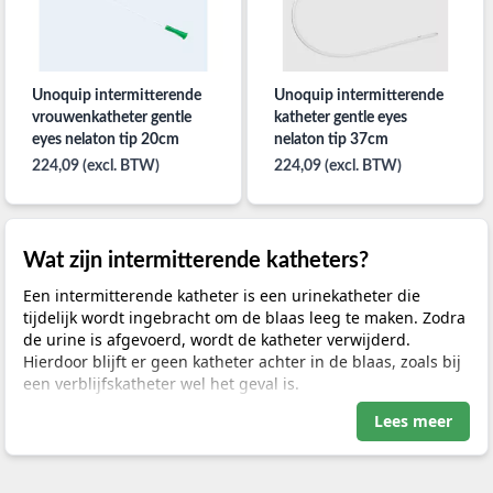
Unoquip intermitterende
Unoquip intermitterende
vrouwenkatheter gentle
katheter gentle eyes
eyes nelaton tip 20cm
nelaton tip 37cm
224,09 (excl. BTW)
224,09 (excl. BTW)
Wat zijn intermitterende katheters?
Een intermitterende katheter is een urinekatheter die
tijdelijk wordt ingebracht om de blaas leeg te maken. Zodra
de urine is afgevoerd, wordt de katheter verwijderd.
Hierdoor blijft er geen katheter achter in de blaas, zoals bij
een verblijfskatheter wel het geval is.
Lees meer
Intermitterende katheterisatie wordt toegepast bij
patiënten die hun blaas niet volledig kunnen legen of
helemaal niet zelfstandig kunnen urineren. In veel situaties