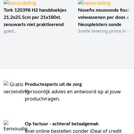
lengte, coating en gebruikssituatie. De juiste maat zorgt
Tork 120398 H2 handdoekjes
Nosefix neussonde fixatie
voor een goede urineafvoer zonder onnodige belasting van
de urethra.
21.2x25.5cm per 21x180st.
volwassenen per doos a 1
zenuwarts niet praktiserend
Neuspleisters sonde
Situatie
Aanbevolen producttype
goed..
Snelle levering prima in ord
Zelfkatheterisatie
Hydrofiele intermitterende katheter
thuis
Vergrote prostaat
Tiemann katheter
Standaard
Nelaton katheter
katheterisatie
Katheter met geïntegreerde
Onderweg of op reis
opvangzak
Vrouwelijke patiënt
Vrouwenkatheter
Productexperts uit de zorg
Belangrijke eigenschappen en materialen
Persoonlijk advies en antwoord op al jouw
productvragen.
Intermitterende katheters worden meestal vervaardigd uit
PVC of andere medische kunststoffen. Veel moderne
katheters beschikken over een hydrofiele coating die na
activatie een glad oppervlak vormt. Hierdoor verloopt het
inbrengen doorgaans gemakkelijker.
Op factuur - achteraf betaalgemak
Snel online bestellen zonder iDeal of credit