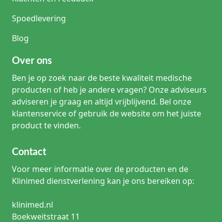
De keuze van de juiste CH-maat blijft belangrijk. Een te
kleine maat kan de afvoer beperken, terwijl een te grote
Spoedlevering
maat onnodige irritatie kan veroorzaken.
Blog
Gerelateerde producten
Over ons
Bekijk ook ons assortiment
katheters
,
Tiemann katheters
,
Nelaton katheters
,
siliconen katheters
en
katheterfixatie
.
Ben je op zoek naar de beste kwaliteit medische
producten of heb je andere vragen? Onze adviseurs
Veelgestelde vragen over intermitterende
adviseren je graag en altijd vrijblijvend. Bel onze
katheters
klantenservice of gebruik de website om het juiste
product te vinden.
Wat is het verschil tussen een intermitterende katheter en een
verblijfskatheter?
Een intermitterende katheter wordt na gebruik verwijderd.
Contact
Een verblijfskatheter blijft gedurende langere tijd in de
blaas aanwezig.
Voor meer informatie over de producten en de
Klinimed dienstverlening kan je ons bereiken op:
Hoe vaak wordt een intermitterende katheter gebruikt?
Dat hangt af van de urineproductie en de medische
klinimed.nl
indicatie. Veel patiënten katheteriseren zichzelf vier tot zes
keer per dag.
Boekweitstraat 11