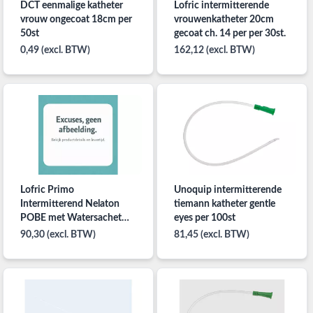
DCT eenmalige katheter
Lofric intermitterende
vrouw ongecoat 18cm per
vrouwenkatheter 20cm
50st
gecoat ch. 14 per per 30st.
0,49 (excl. BTW)
162,12 (excl. BTW)
Lofric Primo
Unoquip intermitterende
Intermitterend Nelaton
tiemann katheter gentle
POBE met Watersachet
eyes per 100st
Gecoat Ch14 20cm per
90,30 (excl. BTW)
81,45 (excl. BTW)
30ST