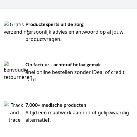
capaciteit
aangesloten.
Een
beenzak
Productexperts uit de zorg
moet
Persoonlijk advies en antwoord op al jouw
goed
productvragen.
passen
bij
de
patiëntsituatie.
Een
Op factuur - achteraf betaalgemak
te
Snel online bestellen zonder iDeal of credit
kleine
card
zak
moet
vaker
geleegd
7.000+ medische producten
worden,
Altijd een maatwerk aanbod of gelijkwaardig
terwijl
een
alternatief.
te
grote