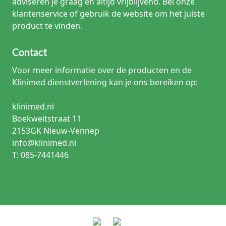
adviseren je graag en altijd vrijblijvend. Bel onze
of
klantenservice of gebruik de website om het juiste
een
fixatiehoes
product te vinden.
bevestigd,
zodat
Contact
trekkrachten
op
Voor meer informatie over de producten en de
de
Klinimed dienstverlening kan je ons bereiken op:
katheter
zoveel
mogelijk
klinimed.nl
worden
Boekweitstraat 11
beperkt.
2153GK Nieuw-Vennep
Welke
info@klinimed.nl
soorten
T: 085-7441446
beenzakken
zijn
er?
Beenzakken
met
korte
slang