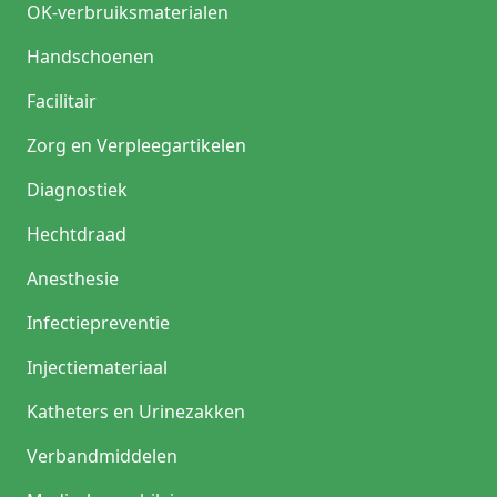
OK-verbruiksmaterialen
langere
slang
Handschoenen
wordt
gebruikt.
Facilitair
Wanneer
gebruik
Zorg en Verpleegartikelen
je
een
Diagnostiek
beenzak?
Een
Hechtdraad
beenzak
wordt
Anesthesie
gebruikt
bij
Infectiepreventie
patiënten
met
Injectiemateriaal
een
verblijfskatheter
Katheters en Urinezakken
die
mobiel
Verbandmiddelen
zijn
of