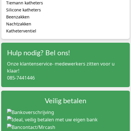
aan
Tiemann katheters
het
Silicone katheters
been
Beenzakken
van
Nachtzakken
de
patiënt
Katheterventiel
worden
bevestigd.
Ze
Hulp nodig? Bel ons!
worden
aangesloten
Onze klantenservice- medewerkers zitten voor u
op
klaar!
een
085-7441446
verblijfskatheter
en
vangen
urine
Veilig betalen
op
terwijl
de
patiënt
kan
lopen,