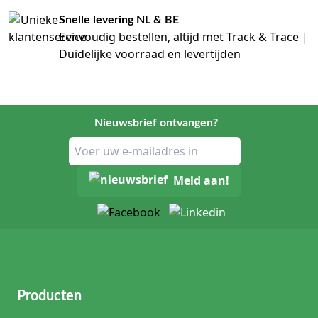
zak
zwaarder
Snelle levering NL & BE
kan
Eenvoudig bestellen, altijd met Track & Trace |
aanvoelen.
Duidelijke voorraad en levertijden
Ook
de
slanglengte
is
belangrijk.
Nieuwsbrief ontvangen?
Een
bovenbeenzak
vraagt
meestal
Meld aan!
om
een
kortere
slang,
terwijl
een
onderbeenzak
vaak
Producten
met
een