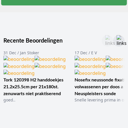
zitten
of
dagelijkse
activiteiten
uitvoert.
In
de
Recente Beoordelingen
praktijk
worden
31 Dec / Jan Stoker
17 Dec / E V
beenzakken
vooral
overdag
gebruikt.
Voor
Tork 120398 H2 handdoekjes
Nosefix neussonde fixatie
de
21.2x25.5cm per 21x180st.
volwassenen per doos a 1
nacht
zenuwarts niet praktiserend
Neuspleisters sonde
wordt
goed..
Snelle levering prima in ord
vaak
een
nachtzak
met
grotere