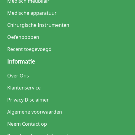
Medisch meubilair
overdag
niet
Medische apparatuur
continu
aan
Chirurgische Instrumenten
een
nachtzak
Oefenpoppen
willen
zitten.
Recent toegevoegd
Dit
komt
Informatie
veel
voor
in
Over Ons
de
thuiszorg,
Klantenservice
verpleegkundige
zorg
Privacy Disclaimer
en
langdurige
Algemene voorwaarden
zorg,
maar
Neem Contact op
ook
na