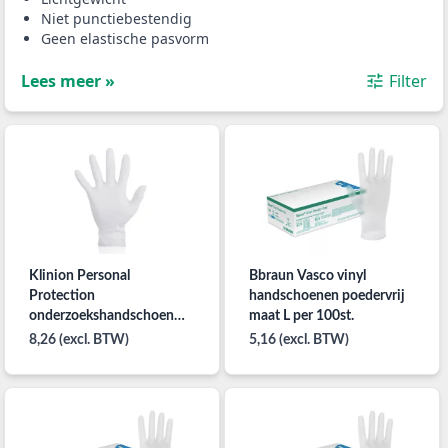
Niet punctiebestendig
Geen elastische pasvorm
Lees meer »
Filter
Klinion Personal
Bbraun Vasco vinyl
Protection
handschoenen poedervrij
onderzoekshandschoen
maat L per 100st.
Vinyl poedervrij maat M
8,26 (excl. BTW)
5,16 (excl. BTW)