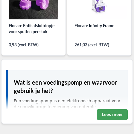
Flocare Enfit afsluitdopje
Flocare Infinity Frame
voor spuiten per stuk
0,93 (excl. BTW)
261,03 (excl. BTW)
Wat is een voedingspomp en waarvoor
gebruik je het?
Een voedingspomp is een elektronisch apparaat voor
de nauwkeurige toediening van enterale
sondevoeding. Je gebruikt het bij patiënten met een
Lees meer
functionerend maag-darmstelsel die niet zelfstandig
kunnen slikken of eten. De pomp reguleert de
flowsnelheid in milliliters per uur, wat