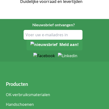
Duidelijke voorraad en levertijden
Advies van de productspecialist
Een productexpert uit de zorg adviseert: Let bij de
keuze van een voedingspomp niet alleen op de pomp
Nieuwsbrief ontvangen?
zelf, maar ook op de beschikbaarheid en kosten van
de bijbehorende toedieningssets. Voor ambulante
patiënten is een pomp met een 'auto-prime' functie
Meld aan!
zeer aanbevolen; dit verkort de voorbereidingstijd
aanzienlijk en vermindert de kans op luchtbellen in
het systeem. Vergeet niet de pompsoftware periodiek
te laten updaten voor de nieuwste
veiligheidsprotocollen.
Producten
OK-verbruiksmaterialen
Handschoenen