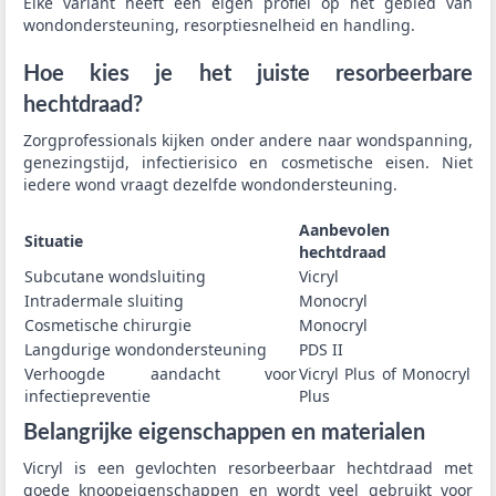
Elke variant heeft een eigen profiel op het gebied van
wondondersteuning, resorptiesnelheid en handling.
Hoe kies je het juiste resorbeerbare
hechtdraad?
Zorgprofessionals kijken onder andere naar wondspanning,
genezingstijd, infectierisico en cosmetische eisen. Niet
iedere wond vraagt dezelfde wondondersteuning.
Aanbevolen
Situatie
hechtdraad
Subcutane wondsluiting
Vicryl
Intradermale sluiting
Monocryl
Cosmetische chirurgie
Monocryl
Langdurige wondondersteuning
PDS II
Verhoogde aandacht voor
Vicryl Plus of Monocryl
infectiepreventie
Plus
Belangrijke eigenschappen en materialen
Vicryl is een gevlochten resorbeerbaar hechtdraad met
goede knoopeigenschappen en wordt veel gebruikt voor