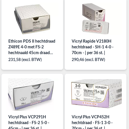
Ethicon PDS II hechtdraad
Vicryl Rapide V2180H
Z489E 4-0 met FS-2
hechtdraad - SH-1 4-0 -
hechtnaald 45cm draad
70cm - | per 36 st. |
per 36st.
231,58 (excl. BTW)
290,46 (excl. BTW)
Vicryl Plus VCP291H
Vicryl Plus VCP452H
hechtdraad - FS-2 5-0 -
hechtdraad - FS-1 3-0 -
45cm - | per 36 st. |
70cm - | per 36 st. |