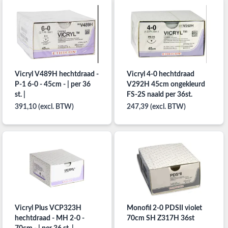
Vicryl V489H hechtdraad -
Vicryl 4-0 hechtdraad
P-1 6-0 - 45cm - | per 36
V292H 45cm ongekleurd
st. |
FS-2S naald per 36st.
391,10 (excl. BTW)
247,39 (excl. BTW)
Vicryl Plus VCP323H
Monofil 2-0 PDSII violet
hechtdraad - MH 2-0 -
70cm SH Z317H 36st