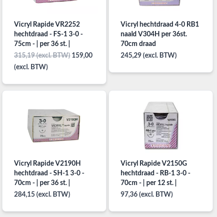
Vicryl Rapide VR2252
Vicryl hechtdraad 4-0 RB1
hechtdraad - FS-1 3-0 -
naald V304H per 36st.
75cm - | per 36 st. |
70cm draad
315,19 (excl. BTW)
159,00
245,29 (excl. BTW)
(excl. BTW)
Vicryl Rapide V2190H
Vicryl Rapide V2150G
hechtdraad - SH-1 3-0 -
hechtdraad - RB-1 3-0 -
70cm - | per 36 st. |
70cm - | per 12 st. |
284,15 (excl. BTW)
97,36 (excl. BTW)