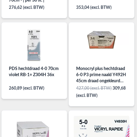
70cm - | per 36 st. |
276,62 (excl. BTW)
353,04 (excl. BTW)
PDS hechtdraad 4-0 70cm
Monocryl plus hechtdraad
violet RB-1+ Z304H 36x
6-0 P3 prime naald Y492H
45cm draad ongekleurd
per 36st.
260,89 (excl. BTW)
427,00 (excl. BTW)
309,68
(excl. BTW)