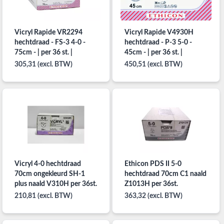
Vicryl Rapide VR2294
Vicryl Rapide V4930H
hechtdraad - FS-3 4-0 -
hechtdraad - P-3 5-0 -
75cm - | per 36 st. |
45cm - | per 36 st. |
305,31 (excl. BTW)
450,51 (excl. BTW)
Vicryl 4-0 hechtdraad
Ethicon PDS II 5-0
70cm ongekleurd SH-1
hechtdraad 70cm C1 naald
plus naald V310H per 36st.
Z1013H per 36st.
210,81 (excl. BTW)
363,32 (excl. BTW)