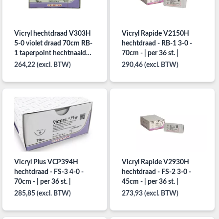
Vicryl hechtdraad V303H
Vicryl Rapide V2150H
5-0 violet draad 70cm RB-
hechtdraad - RB-1 3-0 -
1 taperpoint hechtnaald
70cm - | per 36 st. |
1/2 17mm per 36st.
264,22 (excl. BTW)
290,46 (excl. BTW)
Vicryl Plus VCP394H
Vicryl Rapide V2930H
hechtdraad - FS-3 4-0 -
hechtdraad - FS-2 3-0 -
70cm - | per 36 st. |
45cm - | per 36 st. |
285,85 (excl. BTW)
273,93 (excl. BTW)