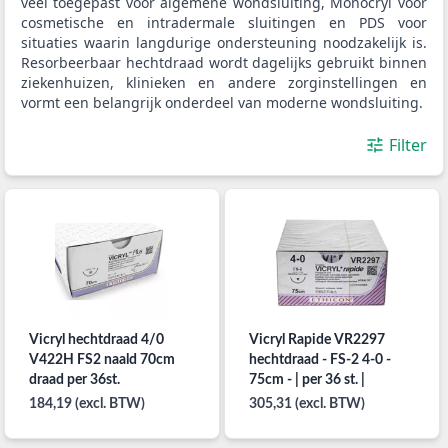
veel toegepast voor algemene wondsluiting, Monocryl voor
cosmetische en intradermale sluitingen en PDS voor
situaties waarin langdurige ondersteuning noodzakelijk is.
Resorbeerbaar hechtdraad wordt dagelijks gebruikt binnen
ziekenhuizen, klinieken en andere zorginstellingen en
vormt een belangrijk onderdeel van moderne wondsluiting.
Filter
Vicryl hechtdraad 4/0
Vicryl Rapide VR2297
V422H FS2 naald 70cm
hechtdraad - FS-2 4-0 -
draad per 36st.
75cm - | per 36 st. |
184,19 (excl. BTW)
305,31 (excl. BTW)