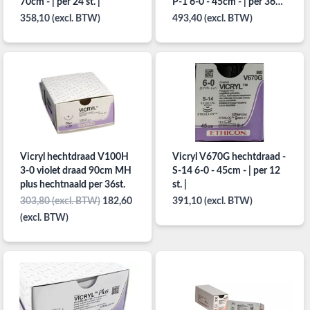
70cm - | per 24 st. |
P-1 6-0 - 45cm - | per 36
st. |
358,10 (excl. BTW)
493,40 (excl. BTW)
Vicryl hechtdraad V100H
Vicryl V670G hechtdraad -
3-0 violet draad 90cm MH
S-14 6-0 - 45cm - | per 12
plus hechtnaald per 36st.
st. |
303,80 (excl. BTW)
182,60
391,10 (excl. BTW)
(excl. BTW)