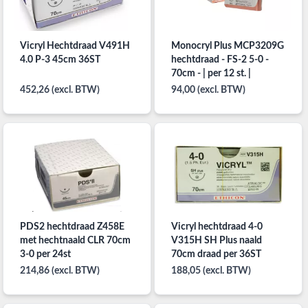
Vicryl Hechtdraad V491H
Monocryl Plus MCP3209G
4.0 P-3 45cm 36ST
hechtdraad - FS-2 5-0 -
70cm - | per 12 st. |
452,26 (excl. BTW)
94,00 (excl. BTW)
PDS2 hechtdraad Z458E
Vicryl hechtdraad 4-0
met hechtnaald CLR 70cm
V315H SH Plus naald
3-0 per 24st
70cm draad per 36ST
214,86 (excl. BTW)
188,05 (excl. BTW)