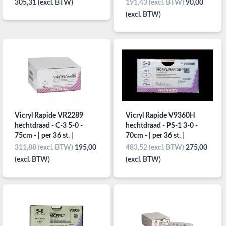
305,31 (excl. BTW)
191,43 (excl. BTW)
90,00
(excl. BTW)
Vicryl Rapide VR2289
Vicryl Rapide V9360H
hechtdraad - C-3 5-0 -
hechtdraad - PS-1 3-0 -
75cm - | per 36 st. |
70cm - | per 36 st. |
311,88 (excl. BTW)
195,00
483,52 (excl. BTW)
275,00
(excl. BTW)
(excl. BTW)