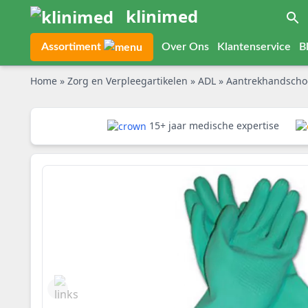
klinimed
Assortiment
Over Ons
Klantenservice
B
Home
»
Zorg en Verpleegartikelen
»
ADL
»
Aantrekhandschoene
15+ jaar medische expertise