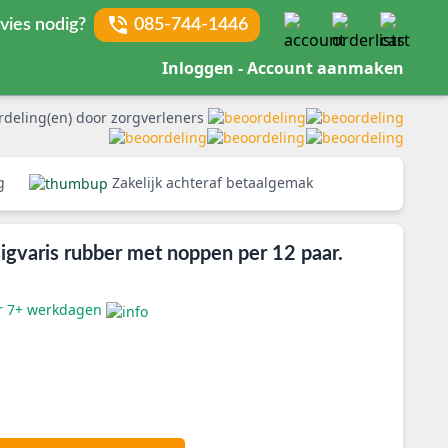
vies nodig?
085-744-1446
Inloggen - Account aanmaken
rdeling(en) door zorgverleners
rg
Zakelijk achteraf betaalgemak
gvaris rubber met noppen per 12 paar.
er 7+ werkdagen