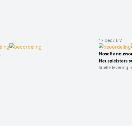
17 Dec / E V
.
Nosefix neusson
Neuspleisters 
Snelle levering p