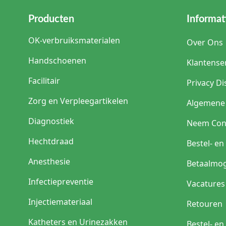
Producten
Informat
OK-verbruiksmaterialen
Over Ons
Handschoenen
Klantense
Facilitair
Privacy Di
Zorg en Verpleegartikelen
Algemene
Diagnostiek
Neem Con
Hechtdraad
Bestel- e
Anesthesie
Betaalmog
Infectiepreventie
Vacatures
Injectiemateriaal
Retouren
Katheters en Urinezakken
Bestel- e