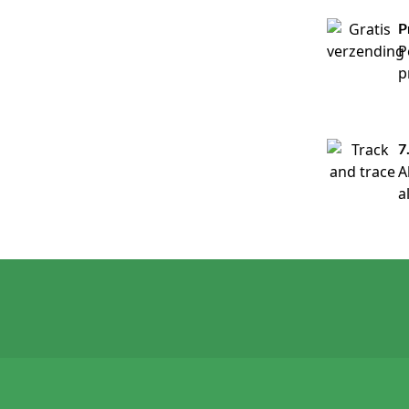
P
P
p
7
A
a