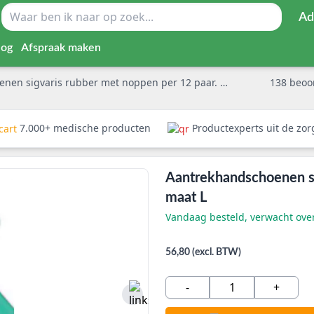
Ad
log
Afspraak maken
n sigvaris rubber met noppen per 12 paar. maat L
138
beoo
7.000+ medische producten
Productexperts uit de zo
Aantrekhandschoenen si
maat L
Vandaag besteld, verwacht ov
56,80 (excl. BTW)
-
+