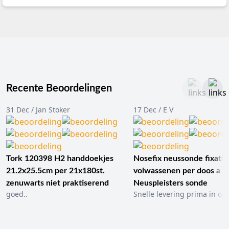
Recente Beoordelingen
31 Dec / Jan Stoker
17 Dec / E V
Tork 120398 H2 handdoekjes
Nosefix neussonde fixatie
21.2x25.5cm per 21x180st.
volwassenen per doos a 1
zenuwarts niet praktiserend
Neuspleisters sonde
goed..
Snelle levering prima in ord