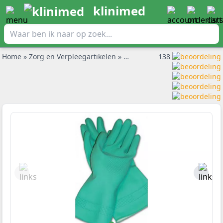
klinimed
Home
»
Zorg en Verpleegartikelen
»
Aantrekhulp steunkousen
138
»
A