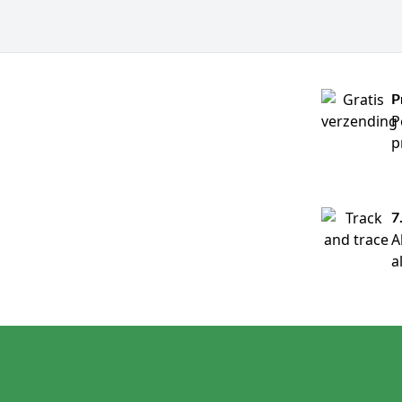
P
P
p
7
A
a