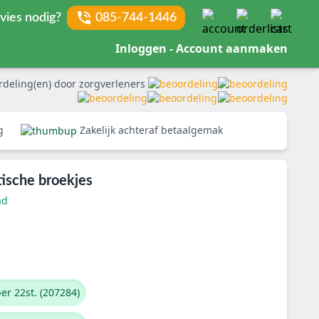
vies nodig?
085-744-1446
Inloggen - Account aanmaken
rdeling(en) door zorgverleners
rg
Zakelijk achteraf betaalgemak
tische broekjes
ad
er 22st. (207284)