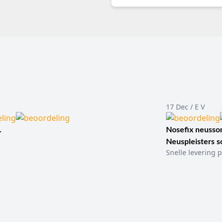
17 Dec / E V
.
Nosefix neusson
Neuspleisters 
Snelle levering p