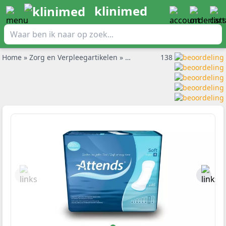
klinimed
Home
»
Zorg en Verpleegartikelen
»
Incontinentie broekjes
138
»
Atten