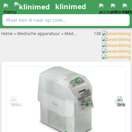
klinimed
Home
»
Medische apparatuur
»
Medicijnmaler
138
»
Baxterrol Dispen