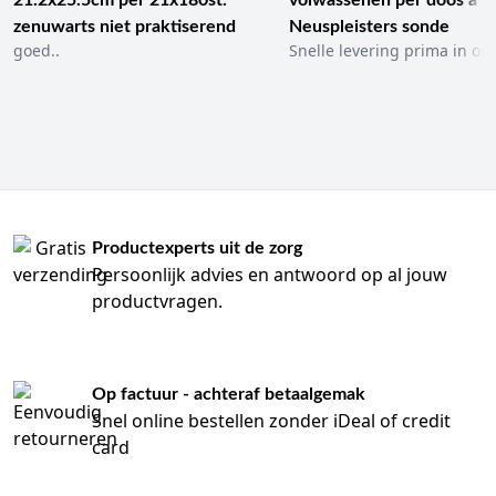
21.2x25.5cm per 21x180st.
volwassenen per doos a 1
zenuwarts niet praktiserend
Neuspleisters sonde
goed..
Snelle levering prima in ord
Productexperts uit de zorg
Persoonlijk advies en antwoord op al jouw
productvragen.
Op factuur - achteraf betaalgemak
Snel online bestellen zonder iDeal of credit
card