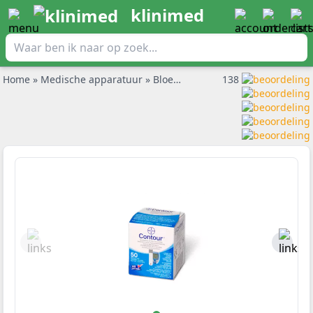
klinimed
Home
»
Medische apparatuur
»
Bloedsuikermeter
138
»
Bayer contour 