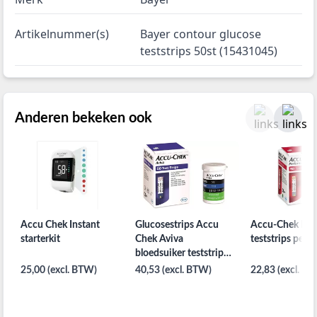
Artikelnummer(s)
Bayer contour glucose
teststrips 50st (15431045)
Anderen bekeken ook
Accu Chek Instant
Glucosestrips Accu
Accu-Chek Per
starterkit
Chek Aviva
teststrips per 5
bloedsuiker teststrips
per 50st.
25,00 (excl. BTW)
40,53 (excl. BTW)
22,83 (excl. B