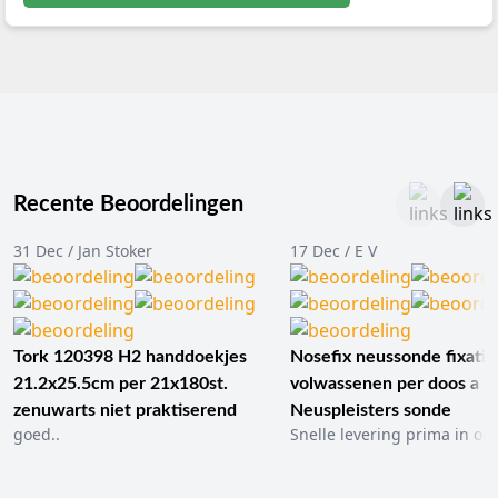
Recente Beoordelingen
31 Dec / Jan Stoker
17 Dec / E V
Tork 120398 H2 handdoekjes
Nosefix neussonde fixatie
21.2x25.5cm per 21x180st.
volwassenen per doos a 1
zenuwarts niet praktiserend
Neuspleisters sonde
goed..
Snelle levering prima in ord