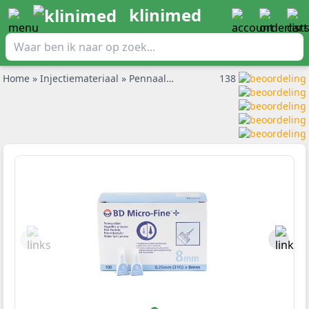
klinimed
Home
»
Injectiemateriaal
»
Pennaalden
»
BD Micro-Fine pennaald
138