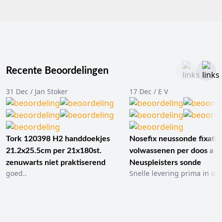
Recente Beoordelingen
31 Dec / Jan Stoker
17 Dec / E V
Tork 120398 H2 handdoekjes
Nosefix neussonde fixatie
21.2x25.5cm per 21x180st.
volwassenen per doos a 1
zenuwarts niet praktiserend
Neuspleisters sonde
goed..
Snelle levering prima in ord