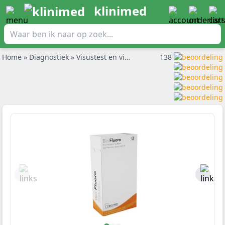
klinimed
Home
»
Diagnostiek
»
Visustest en visuskaarten
138
»
BioFluoro fluore