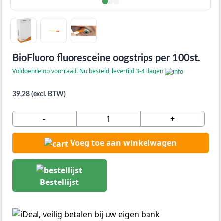
BioFluoro fluoresceine oogstrips per 100st.
Voldoende op voorraad. Nu besteld, levertijd 3-4 dagen
39,28 (excl. BTW)
-
+
Voeg toe aan winkelwagen
Bestellijst