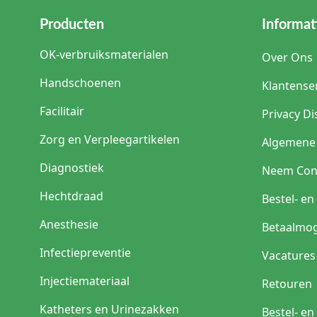
Producten
Informat
OK-verbruiksmaterialen
Over Ons
Handschoenen
Klantense
Facilitair
Privacy Di
Zorg en Verpleegartikelen
Algemene
Diagnostiek
Neem Con
Hechtdraad
Bestel- e
Anesthesie
Betaalmog
Infectiepreventie
Vacatures
Injectiemateriaal
Retouren
Katheters en Urinezakken
Bestel- e