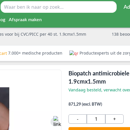
Ad
log
Afspraak maken
jes voor bij CVC/PICC per 40 st. 1.9cmx1.5mm
138
beoo
7.000+ medische producten
Productexperts uit de zo
Biopatch antimicrobiele 
1.9cmx1.5mm
Vandaag besteld, verwacht ov
871,29 (excl. BTW)
-
+