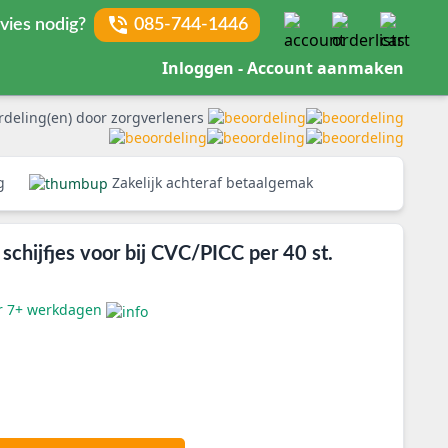
vies nodig?
085-744-1446
Inloggen - Account aanmaken
rdeling(en) door zorgverleners
rg
Zakelijk achteraf betaalgemak
schijfjes voor bij CVC/PICC per 40 st.
er 7+ werkdagen