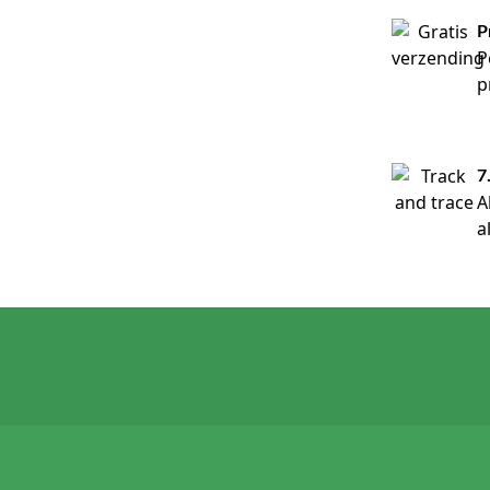
P
P
p
7
A
a