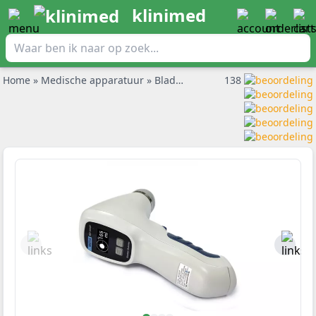
klinimed
Home
»
Medische apparatuur
»
Bladderscanners
138
»
Bladderscanne