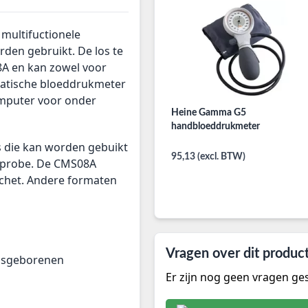
multifuctionele
den gebruikt. De los te
8A en kan zowel voor
matische bloeddrukmeter
mputer voor onder
Heine Gamma G5
handbloeddrukmeter
 die kan worden gebuikt
95,13 (excl. BTW)
2-probe. De CMS08A
chet. Andere formaten
Vragen over dit produc
pasgeborenen
Er zijn nog geen vragen ges