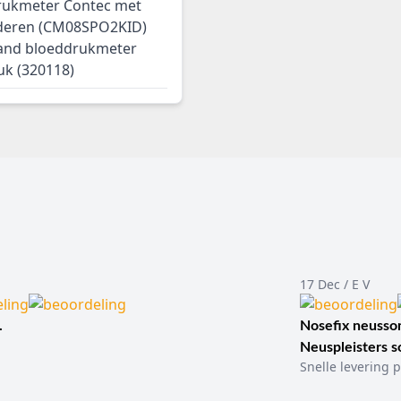
rukmeter Contec met
nderen (CM08SPO2KID)
and bloeddrukmeter
uk (320118)
17 Dec / E V
.
Nosefix neusson
Neuspleisters 
Snelle levering p