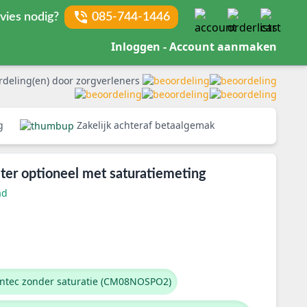
vies nodig?
085-744-1446
Inloggen - Account aanmaken
rdeling(en) door zorgverleners
rg
Zakelijk achteraf betaalgemak
er optioneel met saturatiemeting
ad
ntec zonder saturatie (CM08NOSPO2)