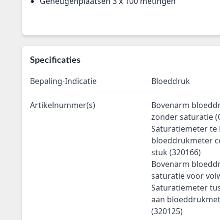
Geheugenplaatsen 3 x 100 metingen
Specificaties
Bepaling-Indicatie
Bloeddruk
Artikelnummer(s)
Bovenarm bloedd
zonder saturatie
Saturatiemeter te
bloeddrukmeter c
stuk (320166)
Bovenarm bloedd
saturatie voor v
Saturatiemeter tu
aan bloeddrukmete
(320125)