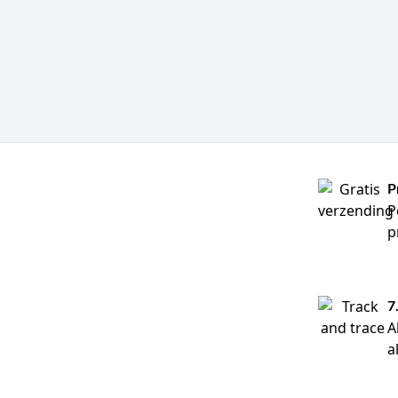
P
P
p
7
A
a