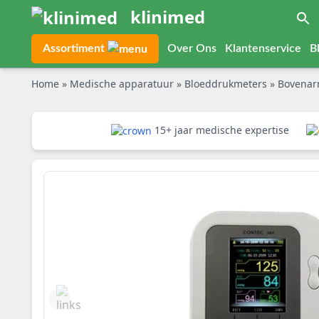
klinimed
Assortiment
Over Ons
Klantenservice
B
Home
»
Medische apparatuur
»
Bloeddrukmeters
»
Bovenarm
15+ jaar medische expertise