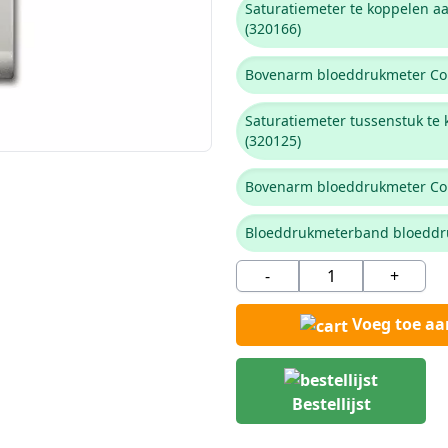
Saturatiemeter te koppelen a
(320166)
Bovenarm bloeddrukmeter Con
Saturatiemeter tussenstuk te
(320125)
Bovenarm bloeddrukmeter Con
Bloeddrukmeterband bloeddru
-
+
Voeg toe a
Bestellijst