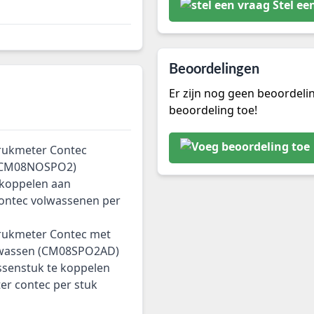
Stel ee
Beoordelingen
Er zijn nog geen beoordeli
beoordeling toe!
rukmeter Contec
 (CM08NOSPO2)
 koppelen aan
ontec volwassenen per
rukmeter Contec met
olwassen (CM08SPO2AD)
ssenstuk te koppelen
r contec per stuk