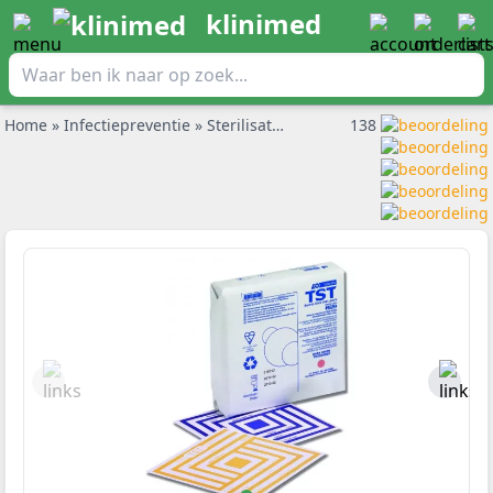
klinimed
Home
»
Infectiepreventie
»
Sterilisatie verpakkingen
138
»
Bowie en Di