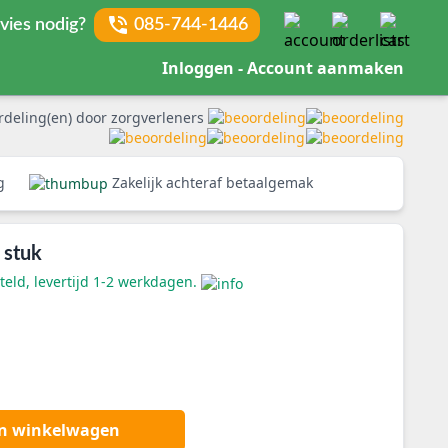
vies nodig?
085-744-1446
Inloggen - Account aanmaken
rdeling(en) door zorgverleners
rg
Zakelijk achteraf betaalgemak
 stuk
eld, levertijd 1-2 werkdagen.
an winkelwagen