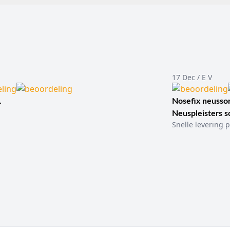
17 Dec / E V
.
Nosefix neusson
Neuspleisters 
Snelle levering p