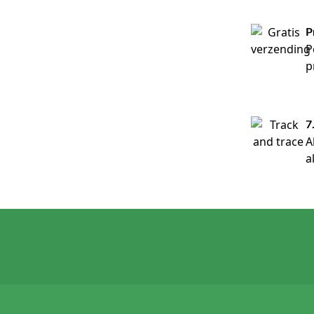
P
P
p
7
A
a