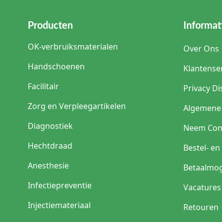
Producten
Informat
OK-verbruiksmaterialen
Over Ons
Handschoenen
Klantense
Facilitair
Privacy Di
Zorg en Verpleegartikelen
Algemene
Diagnostiek
Neem Con
Hechtdraad
Bestel- e
Anesthesie
Betaalmog
Infectiepreventie
Vacatures
Injectiemateriaal
Retouren