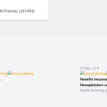
 N Premier (261493)
17 Dec / E V
.
Nosefix neusson
Neuspleisters 
Snelle levering p