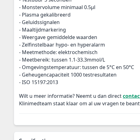
- M
onstervolume minimaal 0.5µl
- P
lasma gekalibreerd
- G
eluidssignalen
- M
aaltijdmarkering
- W
eergave gemiddelde waarden
- Z
elfinstelbaar hypo- en hyperalarm
- M
eetmethode: elektrochemisch
- M
eetbereik: tussen 1.1-33.3mmol/L
- O
mgevingstemperatuur: tussen de 5°C en 50°C
- G
eheugencapaciteit 1000 testresultaten
- I
SO 15197:2013
Wilt u meer informatie? Neemt u dan direct
contac
Klinimedteam staat klaar om al uw vragen te bean