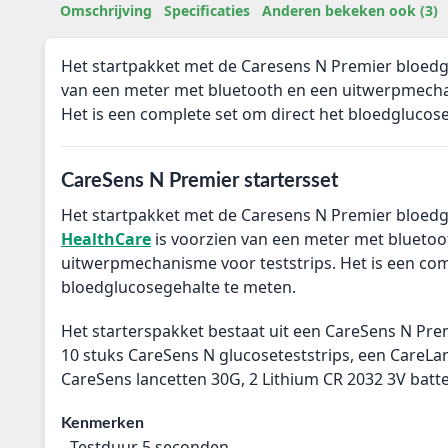
Omschrijving
Specificaties
Anderen bekeken ook (3)
Het startpakket met de Caresens N Premier bloedg
van een meter met bluetooth en een uitwerpmechan
Het is een complete set om direct het bloedglucos
CareSens N Premier startersset
Het startpakket met de Caresens N Premier bloed
HealthCare
is voorzien van een meter met bluetoo
uitwerpmechanisme voor teststrips. Het is een com
bloedglucosegehalte te meten.
Het starterspakket bestaat uit een C
areSens N Pre
1
0 stuks CareSens N glucoseteststrips, een C
areLan
CareSens lancetten 30G, 2
Lithium CR 2032 3V batte
Kenmerken
- T
estduur 5 seconden