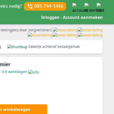
vies nodig?
085-744-1446
Inloggen - Account aanmaken
rdeling(en) door zorgverleners
rg
Zakelijk achteraf betaalgemak
emier
er 3-6 werkdagen
an winkelwagen