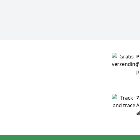
P
P
p
7
A
a