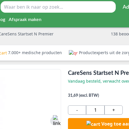
Ad
log
Afspraak maken
CareSens Startset N Premier
138
beoo
7.000+ medische producten
Productexperts uit de zo
CareSens Startset N Pr
Vandaag besteld, verwacht ov
31,69 (excl. BTW)
-
+
Voeg toe a