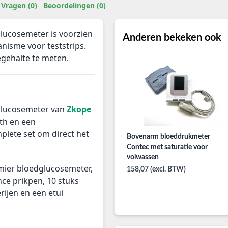
Vragen (0)
Beoordelingen (0)
lucosemeter is voorzien
Anderen bekeken ook
isme voor teststrips.
egehalte te meten.
glucosemeter van
Zkope
th en een
plete set om direct het
Bovenarm bloeddrukmeter
Contec met saturatie voor
volwassen
mier bloedglucosemeter,
158,07 (excl. BTW)
ce prikpen, 1
0 stuks
rijen en een etui