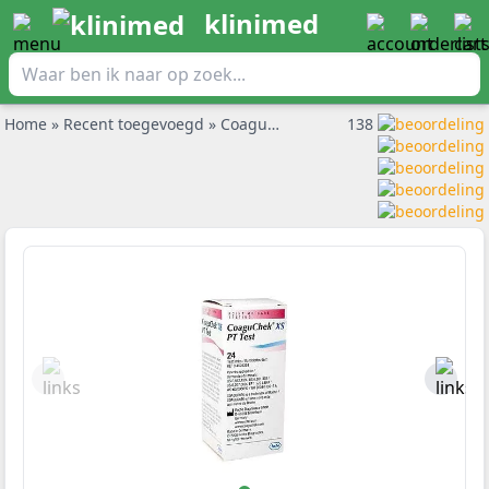
klinimed
Home
»
Recent toegevoegd
»
CoaguChek XS Pt teststrips per 24st
138