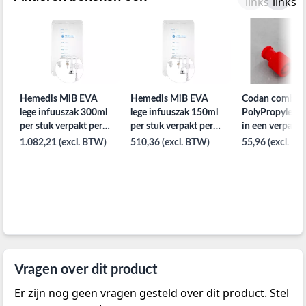
Hemedis MiB EVA
Hemedis MiB EVA
Codan combi l
lege infuuszak 300ml
lege infuuszak 150ml
PolyPropyleen
per stuk verpakt per
per stuk verpakt per
in een verpakk
120st. in doos
120st. in doos
kleur rood per 
1.082,21 (excl. BTW)
510,36 (excl. BTW)
55,96 (excl. B
steriel verpakt
Vragen over dit product
Er zijn nog geen vragen gesteld over dit product. Stel