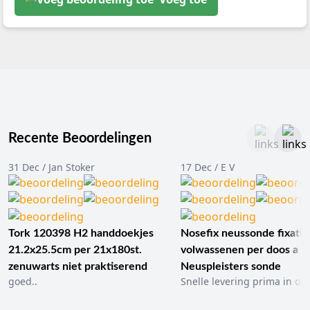
Recente Beoordelingen
31 Dec / Jan Stoker
17 Dec / E V
Tork 120398 H2 handdoekjes
Nosefix neussonde fixatie
21.2x25.5cm per 21x180st.
volwassenen per doos a 1
zenuwarts niet praktiserend
Neuspleisters sonde
goed..
Snelle levering prima in ord