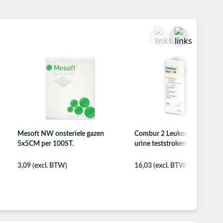
Mesoft NW onsteriele gazen
Combur 2 Leukocyten Nitrie
5x5CM per 100ST.
urine teststroken per 50st.
3,09 (excl. BTW)
16,03 (excl. BTW)