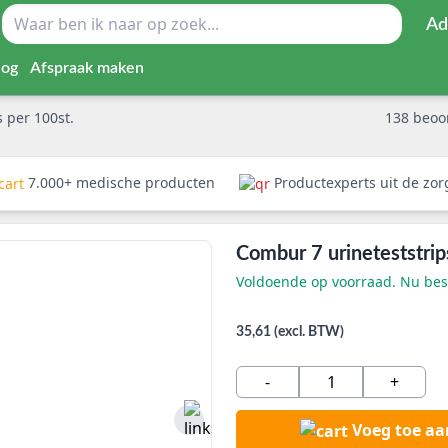
Ad
log
Afspraak maken
 per 100st.
138
beoo
7.000+ medische producten
Productexperts uit de zo
Combur 7 urineteststrip
Voldoende op voorraad. Nu best
35,61 (excl. BTW)
-
+
Voeg toe a