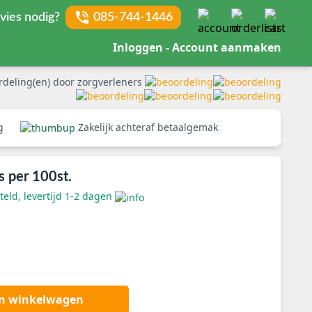
vies nodig?
085-744-1446
Inloggen - Account aanmaken
rdeling(en) door zorgverleners
rg
Zakelijk achteraf betaalgemak
s per 100st.
eld, levertijd 1-2 dagen
an winkelwagen