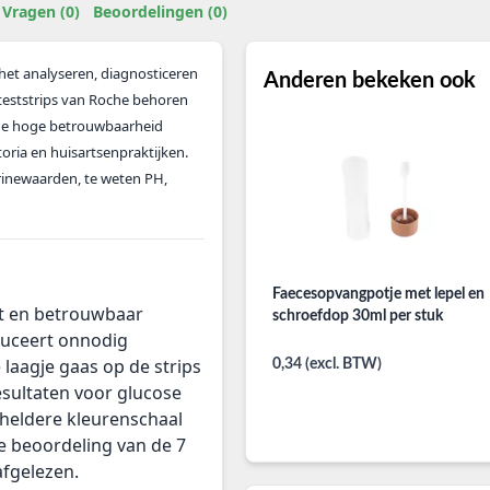
Vragen (0)
Beoordelingen (0)
et analyseren, diagnosticeren
Anderen bekeken ook
teststrips van Roche behoren
 de hoge betrouwbaarheid
oria en huisartsenpraktijken.
urinewaarden, te weten PH,
Faecesopvangpotje met lepel en
ct en betrouwbaar
schroefdop 30ml per stuk
educeert onnodig
laagje gaas op de strips
0,34 (excl. BTW)
esultaten voor glucose
 heldere kleurenschaal
e beoordeling van de 7
fgelezen.