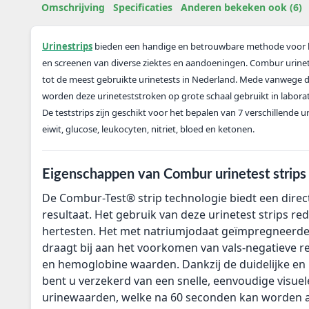
Omschrijving
Specificaties
Anderen bekeken ook (6)
Urinestrips
bieden een handige en betrouwbare methode voor h
en screenen van diverse ziektes en aandoeningen. Combur urine
tot de meest gebruikte urinetests in Nederland. Mede vanwege
worden deze urineteststroken op grote schaal gebruikt in laborat
De teststrips zijn geschikt voor het bepalen van 7 verschillende 
eiwit, glucose, leukocyten, nitriet, bloed en ketonen.
Eigenschappen van Combur urinetest strips
De Combur-Test® strip technologie biedt een dire
resultaat. Het gebruik van deze urinetest strips r
hertesten. Het met natriumjodaat geïmpregneerde 
draagt bij aan het voorkomen van vals-negatieve r
en hemoglobine waarden. Dankzij de duidelijke en
bent u verzekerd van een snelle, eenvoudige visuel
urinewaarden, welke na 60 seconden kan worden a