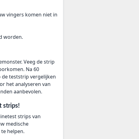
 uw vingers komen niet in
d worden.
emonster. Veeg de strip
 voorkomen. Na 60
 de teststrip vergelijken
oor het analyseren van
conden aanbevolen.
 strips!
netest strips van
 uw medische
 te helpen.